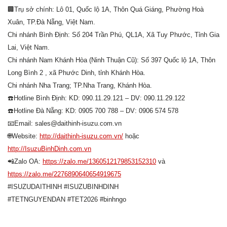
🏢
Trụ sở chính: Lô 01, Quốc lộ 1A, Thôn Quá Giáng, Phường Hoà
Xuân, TP.Đà Nẵng, Việt Nam.
Chi nhánh Bình Định: Số 204 Trần Phú, QL1A, Xã Tuy Phước, Tỉnh Gia
Lai, Việt Nam.
Chi nhánh Nam Khánh Hòa (Ninh Thuận Cũ): Số 397 Quốc lộ 1A, Thôn
Long Bình 2 , xã Phước Dinh, tỉnh Khánh Hòa.
Chi nhánh Nha Trang; TP.Nha Trang, Khánh Hòa.
☎️
Hotline Bình Định: KD: 090.11.29.121 – DV: 090.11.29.122
☎️
Hotline Đà Nẵng: KD: 0905 700 788 – DV: 0906 574 578
📧
Email: sales@daithinh-isuzu.com.vn
🌐
Website:
http://daithinh-isuzu.com.vn/
hoặc
http://IsuzuBinhDinh.com.vn
📲
Zalo OA:
https://zalo.me/1360512179853152310
và
https://zalo.me/2276890640654919675
#ISUZUDAITHINH
#ISUZUBINHDINH
#TETNGUYENDAN
#TET2026
#binhngo