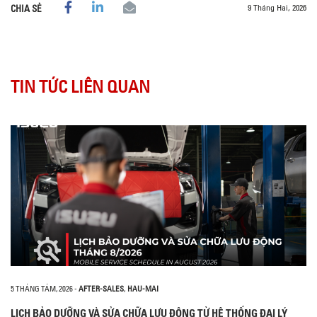
9 Tháng Hai, 2026
CHIA SẺ
TIN TỨC LIÊN QUAN
5 THÁNG TÁM, 2026
-
AFTER-SALES
,
HAU-MAI
LỊCH BẢO DƯỠNG VÀ SỬA CHỮA LƯU ĐỘNG TỪ HỆ THỐNG ĐẠI LÝ