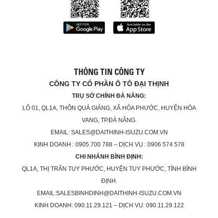
THÔNG TIN CÔNG TY
CÔNG TY CỔ PHẦN Ô TÔ ĐẠI THỊNH
TRỤ SỞ CHÍNH ĐÀ NẴNG:
LÔ 01, QL1A, THÔN QUÁ GIÁNG, XÃ HÒA PHƯỚC, HUYỆN HÒA
VANG, TP.ĐÀ NẴNG.
EMAIL: SALES@DAITHINH-ISUZU.COM.VN
KINH DOANH : 0905 700 788 – DỊCH VỤ : 0906 574 578
CHI NHÁNH BÌNH ĐỊNH:
QL1A, THỊ TRẤN TUY PHƯỚC, HUYỆN TUY PHƯỚC, TỈNH BÌNH
ĐỊNH.
EMAIL:SALESBINHDINH@DAITHINH-ISUZU.COM.VN
KINH DOANH: 090.11.29.121 – DỊCH VỤ: 090.11.29.122