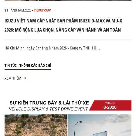
3 THÁNG TÁM, 2026
-
PICKUP/SUV
ISUZU VIỆT NAM CẬP NHẬT SẢN PHẨM ISUZU D-MAX VÀ MU-X
2026: MỞ RỘNG LỰA CHỌN, NÂNG CẤP VẬN HÀNH VÀ AN TOÀN
Hồ Chí Minh, ngày 3 tháng 8 năm 2026 - Công ty TNHH Ô…
,
TIN TỨC
THÔNG CÁO BÁO CHÍ
XEM THÊM