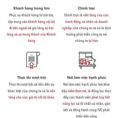
Khách hàng trong tim
Chính trực
Phục vụ khách hàng từ trái tim,
Chính trực là
nền tảng của các
tập trung vào
khách hàng nội bộ
hành động cá nhân và doanh
& bên ngoài
sẽ gia tăng
sự hài
nghiệp
của chúng ta và nó là định
lòng và sự trung thành của Khách
hướng phát triển công ty mà
hàng
chúng ta
tự hào
Thực thi vượt trội
Nơi làm việc hạnh phúc
Thực thi vượt trội sẽ dẫn đến sự
Nơi làm việc hạnh phúc làm khơi
khác biệt của chúng ta và là
nền
dậy
niềm đam mê
, là động lực thúc
tảng cho các giá trị cốt lõi khác
đẩy các thành viên
phát huy hết
năng lực
và tố chất cá nhân, gắn
kết và đồng hành cùng IVC phát
triển bền vững