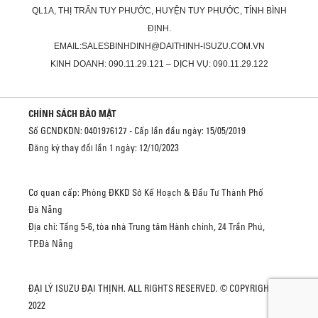
QL1A, THỊ TRẤN TUY PHƯỚC, HUYỆN TUY PHƯỚC, TỈNH BÌNH
ĐỊNH.
EMAIL:SALESBINHDINH@DAITHINH-ISUZU.COM.VN
KINH DOANH: 090.11.29.121 – DỊCH VỤ: 090.11.29.122
CHÍNH SÁCH BẢO MẬT
Số GCNDKDN: 0401976127 - Cấp lần đầu ngày: 15/05/2019
Đăng ký thay đổi lần 1 ngày: 12/10/2023
Cơ quan cấp: Phòng ĐKKD Sở Kế Hoạch & Đầu Tư Thành Phố
Đà Nẵng
Địa chỉ: Tầng 5-6, tòa nhà Trung tâm Hành chính, 24 Trần Phú,
TP.Đà Nẵng
ĐẠI LÝ ISUZU ĐẠI THỊNH. ALL RIGHTS RESERVED. © COPYRIGHT
2022