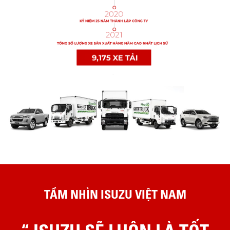
TẦM NHÌN ISUZU VIỆT NAM