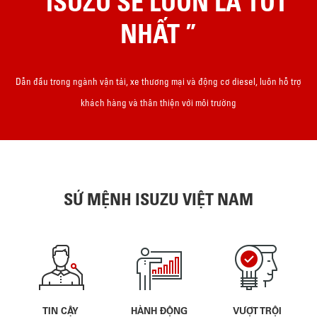
“ ISUZU SẼ LUÔN LÀ TỐT
NHẤT ”
Dẫn đầu trong ngành vận tải, xe thương mại và động cơ diesel, luôn hỗ trợ
khách hàng và thân thiện với môi trường
SỨ MỆNH ISUZU VIỆT NAM
TIN CẬY
HÀNH ĐỘNG
VƯỢT TRỘI