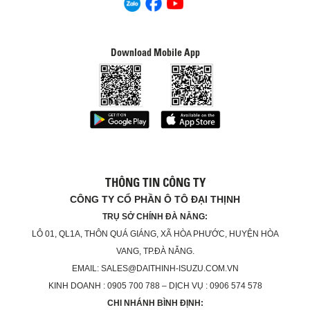
Download Mobile App
THÔNG TIN CÔNG TY
CÔNG TY CỔ PHẦN Ô TÔ ĐẠI THỊNH
TRỤ SỞ CHÍNH ĐÀ NẴNG:
LÔ 01, QL1A, THÔN QUÁ GIÁNG, XÃ HÒA PHƯỚC, HUYỆN HÒA
VANG, TP.ĐÀ NẴNG.
EMAIL: SALES@DAITHINH-ISUZU.COM.VN
KINH DOANH : 0905 700 788 – DỊCH VỤ : 0906 574 578
CHI NHÁNH BÌNH ĐỊNH: