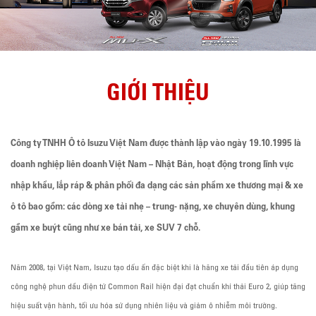
GIỚI THIỆU
Công ty TNHH Ô tô Isuzu Việt Nam được thành lập vào ngày 19.10.1995 là
doanh nghiệp liên doanh Việt Nam – Nhật Bản, hoạt động trong lĩnh vực
nhập khẩu, lắp ráp & phân phối đa dạng các sản phẩm xe thương mại & xe
ô tô bao gồm: các dòng xe tải nhẹ – trung- nặng, xe chuyên dùng, khung
gầm xe buýt cũng như xe bán tải, xe SUV 7 chỗ.
Năm 2008, tại Việt Nam, Isuzu tạo dấu ấn đặc biệt khi là hãng xe tải đầu tiên áp dụng
công nghệ phun dầu điện tử Common Rail hiện đại đạt chuẩn khí thải Euro 2, giúp tăng
hiệu suất vận hành, tối ưu hóa sử dụng nhiên liệu và giảm ô nhiễm môi trường.