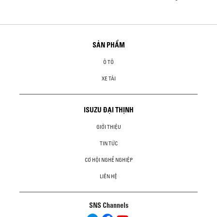
SẢN PHẨM
Ô TÔ
XE TẢI
ISUZU ĐẠI THỊNH
GIỚI THIỆU
TIN TỨC
CƠ HỘI NGHỀ NGHIỆP
LIÊN HỆ
SNS Channels