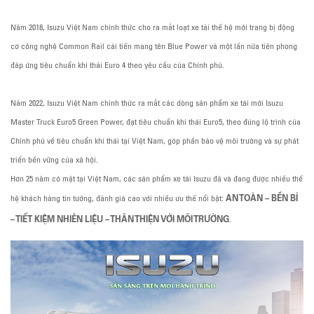
Năm 2018, Isuzu Việt Nam chính thức cho ra mắt loạt xe tải thế hệ mới trang bị động
cơ công nghệ Common Rail cải tiến mang tên Blue Power và một lần nữa tiên phong
đáp ứng tiêu chuẩn khí thải Euro 4 theo yêu cầu của Chính phủ.
Năm 2022, Isuzu Việt Nam chính thức ra mắt các dòng sản phẩm xe tải mới Isuzu
Master Truck Euro5 Green Power, đạt tiêu chuẩn khí thải Euro5, theo đúng lộ trình của
Chính phủ về tiêu chuẩn khí thải tại Việt Nam, góp phần bảo vệ môi trường và sự phát
triển bền vững của xã hội.
Hơn 25 năm có mặt tại Việt Nam, các sản phẩm xe tải Isuzu đã và đang được nhiều thế
AN TOÀN – BỀN BỈ
hệ khách hàng tin tưởng, đánh giá cao với nhiều ưu thế nổi bật:
– TIẾT KIỆM NHIÊN LIỆU – THÂN THIỆN VỚI MÔI TRƯỜNG
.