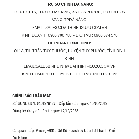
TRỤ SỞ CHÍNH ĐÀ NẴNG:
LÔ 01, QL1A, THÔN QUÁ GIÁNG, XÃ HÒA PHƯỚC, HUYỆN HÒA
VANG, TP.ĐÀ NẴNG.
EMAIL: SALES@DAITHINH-ISUZU.COM.VN
KINH DOANH : 0905 700 788 – DỊCH VỤ : 0906 574 578
CHI NHÁNH BÌNH ĐỊNH:
QL1A, THỊ TRẤN TUY PHƯỚC, HUYỆN TUY PHƯỚC, TỈNH BÌNH
ĐỊNH.
EMAIL:SALESBINHDINH@DAITHINH-ISUZU.COM.VN
KINH DOANH: 090.11.29.121 – DỊCH VỤ: 090.11.29.122
CHÍNH SÁCH BẢO MẬT
Số GCNDKDN: 0401976127 - Cấp lần đầu ngày: 15/05/2019
Đăng ký thay đổi lần 1 ngày: 12/10/2023
Cơ quan cấp: Phòng ĐKKD Sở Kế Hoạch & Đầu Tư Thành Phố
Đà Nẵng