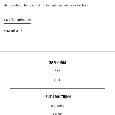
Để Quý khách hàng có cơ hội trải nghiệm thực tế và tìm hiểu…
,
TIN TỨC
THÔNG TIN
XEM THÊM
SẢN PHẨM
Ô TÔ
XE TẢI
ISUZU ĐẠI THỊNH
GIỚI THIỆU
TIN TỨC