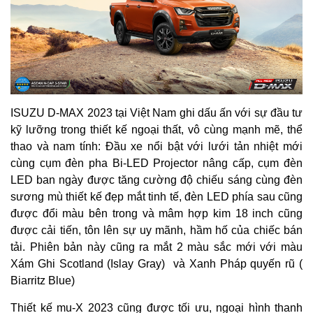
ISUZU D-MAX 2023 tại Việt Nam ghi dấu ấn với sự đầu tư
kỹ lưỡng trong thiết kế ngoại thất, vô cùng mạnh mẽ, thể
thao và nam tính: Đầu xe nổi bật với lưới tản nhiệt mới
cùng cụm đèn pha Bi-LED Projector nâng cấp, cụm đèn
LED ban ngày được tăng cường độ chiếu sáng cùng đèn
sương mù thiết kế đẹp mắt tinh tế, đèn LED phía sau cũng
được đổi màu bên trong và mâm hợp kim 18 inch cũng
được cải tiến, tôn lên sự uy mãnh, hầm hố của chiếc bán
tải. Phiên bản này cũng ra mắt 2 màu sắc mới với màu
Xám Ghi Scotland (Islay Gray) và Xanh Pháp quyến rũ (
Biarritz Blue)
Thiết kế mu-X 2023 cũng được tối ưu, ngoại hình thanh