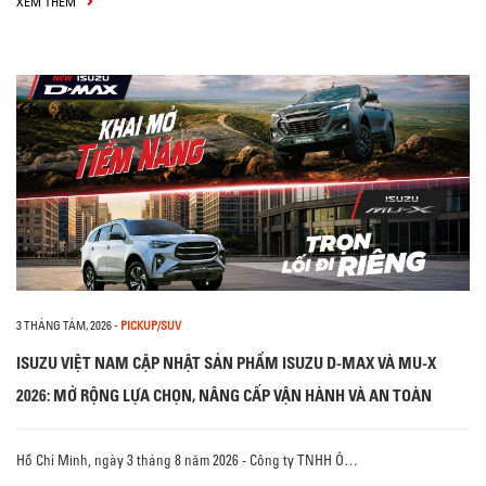
XEM THÊM
3 THÁNG TÁM, 2026
-
PICKUP/SUV
ISUZU VIỆT NAM CẬP NHẬT SẢN PHẨM ISUZU D-MAX VÀ MU-X
2026: MỞ RỘNG LỰA CHỌN, NÂNG CẤP VẬN HÀNH VÀ AN TOÀN
Hồ Chí Minh, ngày 3 tháng 8 năm 2026 - Công ty TNHH Ô…