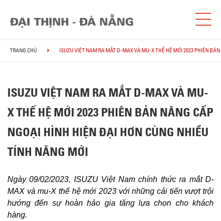
TRANG CHỦ
ISUZU VIỆT NAM RA MẮT D-MAX VÀ MU-X THẾ HỆ MỚI 2023 PHIÊN BẢ
ISUZU VIỆT NAM RA MẮT D-MAX VÀ MU-
X THẾ HỆ MỚI 2023 PHIÊN BẢN NÂNG CẤP
NGOẠI HÌNH HIỆN ĐẠI HƠN CÙNG NHIỀU
TÍNH NĂNG MỚI
Ngày 09/02/2023, ISUZU Việt Nam chính thức ra mắt D-
MAX và mu-X thế hệ mới 2023 với những cải tiến vượt trội
hướng đến sự hoàn hảo gia tăng lựa chọn cho khách
hàng.