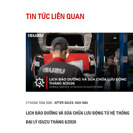
TIN TỨC LIÊN QUAN
5 THÁNG TÁM, 2026
-
AFTER-SALES
,
HAU-MAI
LỊCH BẢO DƯỠNG VÀ SỬA CHỮA LƯU ĐỘNG TỪ HỆ THỐNG
ĐẠI LÝ ISUZU THÁNG 8/2026