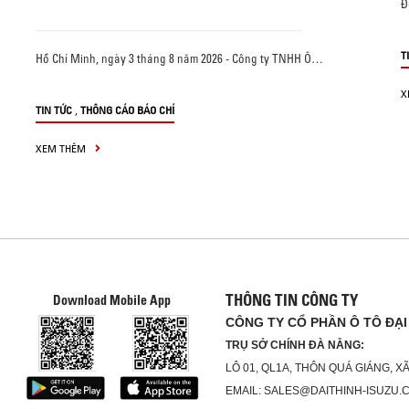
Đ
T
Hồ Chí Minh, ngày 3 tháng 8 năm 2026 - Công ty TNHH Ô…
X
,
TIN TỨC
THÔNG CÁO BÁO CHÍ
XEM THÊM
THÔNG TIN CÔNG TY
Download Mobile App
CÔNG TY CỔ PHẦN Ô TÔ ĐẠI
TRỤ SỞ CHÍNH ĐÀ NẴNG:
LÔ 01, QL1A, THÔN QUÁ GIÁNG, 
EMAIL: SALES@DAITHINH-ISUZU.