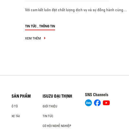
Với cam kết luôn đặt chất lượng dịch vụ và sự đồng hành cùng…
,
TIN TỨC
THÔNG TIN
XEM THÊM
SNS Channels
SẢN PHẨM
ISUZU ĐẠI THỊNH
Ô TÔ
GIỚI THIỆU
XE TẢI
TIN TỨC
CƠ HỘI NGHỀ NGHIỆP