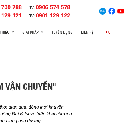
 700 788
0906 574 578
DV:
 129 121
0901 129 122
DV:
 THIỆU
GIẢI PHÁP
TUYỂN DỤNG
LIÊN HỆ
|
ÂM VẬN CHUYỂN"
thời gian qua, đồng thời khuyến
thống Đại lý Isuzu triển khai chương
 phụ tùng bảo dưỡng.