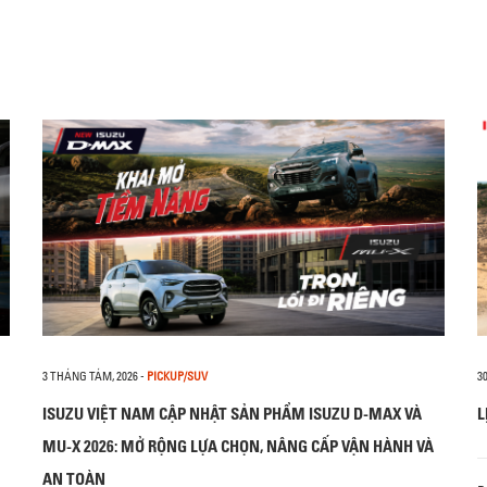
3 THÁNG TÁM, 2026
-
PICKUP/SUV
3
ISUZU VIỆT NAM CẬP NHẬT SẢN PHẨM ISUZU D-MAX VÀ
L
MU-X 2026: MỞ RỘNG LỰA CHỌN, NÂNG CẤP VẬN HÀNH VÀ
AN TOÀN