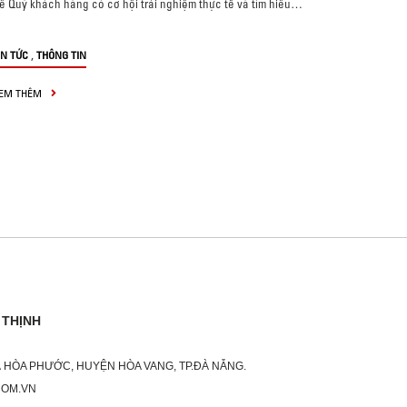
ể Quý khách hàng có cơ hội trải nghiệm thực tế và tìm hiểu…
,
IN TỨC
THÔNG TIN
EM THÊM
 THỊNH
XÃ HÒA PHƯỚC, HUYỆN HÒA VANG, TP.ĐÀ NẴNG.
COM.VN