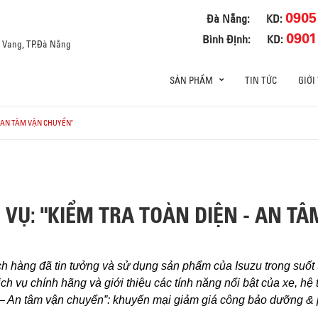
0905
Đà Nẵng:
KD:
0901
Bình Định:
KD:
a Vang, TP.Đà Nẵng
SẢN PHẨM
TIN TỨC
GIỚI
- AN TÂM VẬN CHUYỂN"
 VỤ: "KIỂM TRA TOÀN DIỆN - AN T
 hàng đã tin tưởng và sử dụng sản phẩm của Isuzu trong suốt 
ch vụ chính hãng và giới thiệu các tính năng nổi bật của xe, hệ 
n – An tâm vận chuyển”: khuyến mại giảm giá công bảo dưỡng &