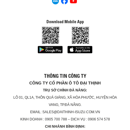
Download Mobile App
THÔNG TIN CÔNG TY
CÔNG TY CỔ PHẦN Ô TÔ ĐẠI THỊNH
TRỤ SỞ CHÍNH ĐÀ NẴNG:
LÔ 01, QL1A, THÔN QUÁ GIÁNG, XÃ HÒA PHƯỚC, HUYỆN HÒA
VANG, TP.ĐÀ NẴNG.
EMAIL: SALES@DAITHINH-ISUZU.COM.VN
KINH DOANH : 0905 700 788 – DỊCH VỤ : 0906 574 578
CHI NHÁNH BÌNH ĐỊNH: