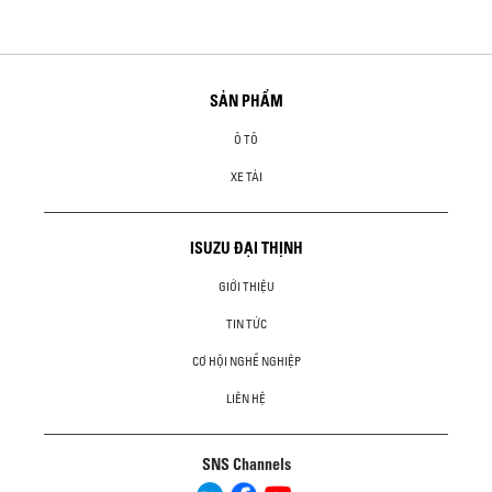
SẢN PHẨM
Ô TÔ
XE TẢI
ISUZU ĐẠI THỊNH
GIỚI THIỆU
TIN TỨC
CƠ HỘI NGHỀ NGHIỆP
LIÊN HỆ
SNS Channels