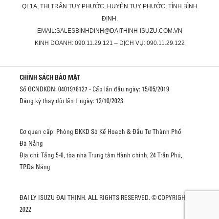
QL1A, THỊ TRẤN TUY PHƯỚC, HUYỆN TUY PHƯỚC, TỈNH BÌNH
ĐỊNH.
EMAIL:SALESBINHDINH@DAITHINH-ISUZU.COM.VN
KINH DOANH: 090.11.29.121 – DỊCH VỤ: 090.11.29.122
CHÍNH SÁCH BẢO MẬT
Số GCNDKDN: 0401976127 - Cấp lần đầu ngày: 15/05/2019
Đăng ký thay đổi lần 1 ngày: 12/10/2023
Cơ quan cấp: Phòng ĐKKD Sở Kế Hoạch & Đầu Tư Thành Phố
Đà Nẵng
Địa chỉ: Tầng 5-6, tòa nhà Trung tâm Hành chính, 24 Trần Phú,
TP.Đà Nẵng
ĐẠI LÝ ISUZU ĐẠI THỊNH. ALL RIGHTS RESERVED. © COPYRIGHT
2022