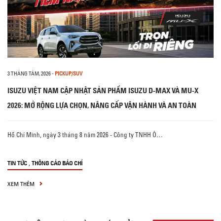
3 THÁNG TÁM, 2026
-
PICKUP/SUV
ISUZU VIỆT NAM CẬP NHẬT SẢN PHẨM ISUZU D-MAX VÀ MU-X
2026: MỞ RỘNG LỰA CHỌN, NÂNG CẤP VẬN HÀNH VÀ AN TOÀN
Hồ Chí Minh, ngày 3 tháng 8 năm 2026 - Công ty TNHH Ô…
,
TIN TỨC
THÔNG CÁO BÁO CHÍ
XEM THÊM