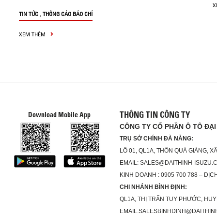
X
,
TIN TỨC
THÔNG CÁO BÁO CHÍ
XEM THÊM
THÔNG TIN CÔNG TY
Download Mobile App
CÔNG TY CỔ PHẦN Ô TÔ ĐẠI
TRỤ SỞ CHÍNH ĐÀ NẴNG:
LÔ 01, QL1A, THÔN QUÁ GIÁNG, 
EMAIL: SALES@DAITHINH-ISUZU.
KINH DOANH : 0905 700 788 – DỊCH
CHI NHÁNH BÌNH ĐỊNH:
QL1A, THỊ TRẤN TUY PHƯỚC, HUY
EMAIL:SALESBINHDINH@DAITHIN