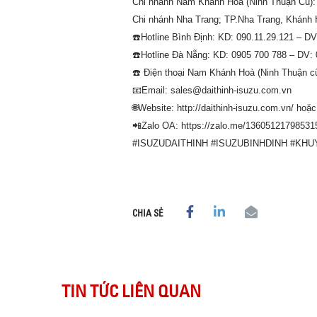
Chi nhánh Nam Khánh Hòa (Ninh Thuận Cũ): 
Chi nhánh Nha Trang; TP.Nha Trang, Khánh 
☎️Hotline Bình Định: KD: 090.11.29.121 – DV
☎️Hotline Đà Nẵng: KD: 0905 700 788 – DV:
☎️ Điện thoại Nam Khánh Hoà (Ninh Thuận cũ
📧Email: sales@daithinh-isuzu.com.vn
🌐Website: http://daithinh-isuzu.com.vn/ hoặ
📲Zalo OA: https://zalo.me/13605121798531
#ISUZUDAITHINH #ISUZUBINHDINH #KH
CHIA SẺ
TIN TỨC LIÊN QUAN