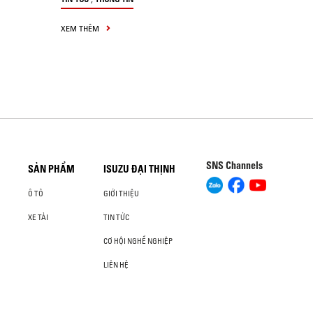
XEM THÊM
SNS Channels
SẢN PHẨM
ISUZU ĐẠI THỊNH
Ô TÔ
GIỚI THIỆU
XE TẢI
TIN TỨC
CƠ HỘI NGHỀ NGHIỆP
LIÊN HỆ