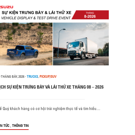
0 THÁNG BẢY, 2026
-
TRUCKS
,
PICKUP/SUV
ỊCH SỰ KIỆN TRƯNG BÀY VÀ LÁI THỬ XE THÁNG 08 – 2026
ể Quý khách hàng có cơ hội trải nghiệm thực tế và tìm hiểu…
,
IN TỨC
THÔNG TIN