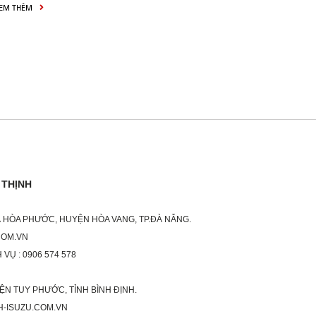
EM THÊM
 THỊNH
XÃ HÒA PHƯỚC, HUYỆN HÒA VANG, TP.ĐÀ NẴNG.
COM.VN
 VỤ : 0906 574 578
ỆN TUY PHƯỚC, TỈNH BÌNH ĐỊNH.
H-ISUZU.COM.VN