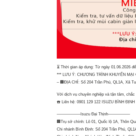
⏳ Thời gian áp dụng: Từ ngày 01.06.2026 đế
*** LƯU Ý: CHƯƠNG TRÌNH KHUYẾN MẠI 
– 🏢ĐỊA CHỈ: Số 204 Trần Phú, QL1A, Xã Tuy
Với dịch vụ chuyên nghiệp và tận tâm, chắc 
☎️ Liên hệ: 0901 129 122 ISUZU BÌNH ĐỊNH đ
——————Isuzu Đại Thịnh—————–
🏢Trụ sở chính: Lô 01, Quốc lộ 1A, Thôn Q
Chi nhánh Bình Định: Số 204 Trần Phú, QL1