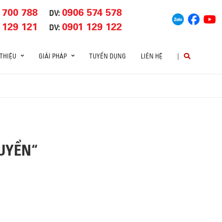
 700 788
0906 574 578
DV:
 129 121
0901 129 122
DV:
 THIỆU
GIẢI PHÁP
TUYỂN DỤNG
LIÊN HỆ
|
HUYỂN“