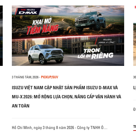
3 THÁNG TÁM, 2026
-
PICKUP/SUV
3
ISUZU VIỆT NAM CẬP NHẬT SẢN PHẨM ISUZU D-MAX VÀ
L
MU-X 2026: MỞ RỘNG LỰA CHỌN, NÂNG CẤP VẬN HÀNH VÀ
AN TOÀN
Đ
T
Hồ Chí Minh, ngày 3 tháng 8 năm 2026 - Công ty TNHH Ô…