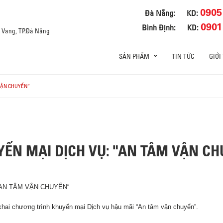
0905
Đà Nẵng:
KD:
0901
Bình Định:
KD:
a Vang, TP.Đà Nẵng
SẢN PHẨM
TIN TỨC
GIỚI
VẬN CHUYỂN“
ẾN MẠI DỊCH VỤ: "AN TÂM VẬN C
“AN TÂM VẬN CHUYỂN“
 khai chương trình khuyến mại Dịch vụ hậu mãi “An tâm vận chuyển”.