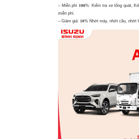
– Miễn phí 𝟏𝟎𝟎%: Kiểm tra xe tổng quát,
miễn phí.
– Giảm giá: 𝟏𝟎% Nhớt máy, nhớt cầu, nhớt 