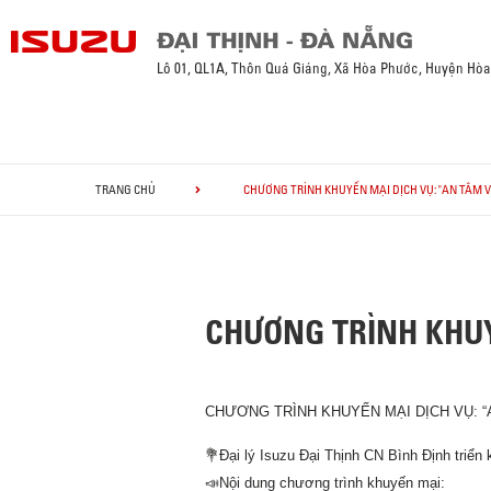
Lô 01, QL1A, Thôn Quá Giáng, Xã Hòa Phước, Huyện Hò
TRANG CHỦ
CHƯƠNG TRÌNH KHUYẾN MẠI DỊCH VỤ: "AN TÂM 
CHƯƠNG TRÌNH KHUY
CHƯƠNG TRÌNH KHUYẾN MẠI DỊCH VỤ: 
💐Đại lý Isuzu Đại Thịnh CN Bình Định triển
📣Nội dung chương trình khuyến mại: