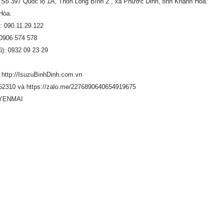
Số 397 Quốc lộ 1A, Thôn Long Bình 2 , xã Phước Dinh, tỉnh Khánh Hòa.
Hòa.
: 090.11.29.122
 0906 574 578
): 0932 09 23 29
c http://IsuzuBinhDinh.com.vn
52310 và https://zalo.me/2276890640654919675
UYENMAI