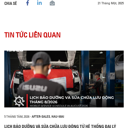
21 Tháng Một, 2025
CHIA SẺ
TIN TỨC LIÊN QUAN
5 THÁNG TÁM, 2026
-
AFTER-SALES
,
HAU-MAI
LỊCH BẢO DƯỠNG VÀ SỬA CHỮA LƯU ĐỘNG TỪ HỆ THỐNG ĐẠI LÝ