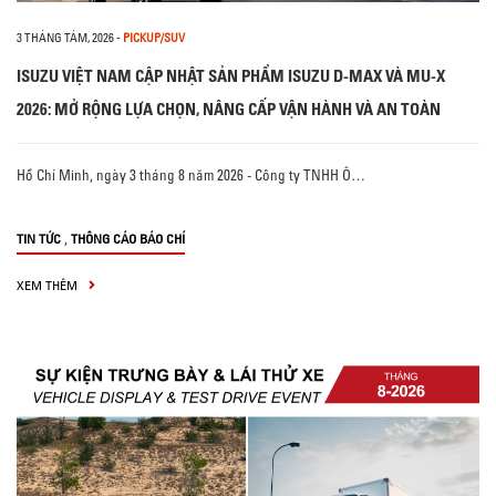
3 THÁNG TÁM, 2026
-
PICKUP/SUV
ISUZU VIỆT NAM CẬP NHẬT SẢN PHẨM ISUZU D-MAX VÀ MU-X
2026: MỞ RỘNG LỰA CHỌN, NÂNG CẤP VẬN HÀNH VÀ AN TOÀN
Hồ Chí Minh, ngày 3 tháng 8 năm 2026 - Công ty TNHH Ô…
,
TIN TỨC
THÔNG CÁO BÁO CHÍ
XEM THÊM