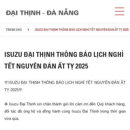
TRANG CHỦ
ISUZU ĐẠI THỊNH THÔNG BÁO LỊCH NGHỈ TẾT NGUYÊN ĐÁN ẤT TỴ 2025
ISUZU ĐẠI THỊNH THÔNG BÁO LỊCH NGHỈ
TẾT NGUYÊN ĐÁN ẤT TỴ 2025
🎊ISUZU ĐẠI THỊNH THÔNG BÁO LỊCH NGHỈ TẾT NGUYÊN ĐÁN ẤT
TỴ 2025🎊
♻
Isuzu Đại Thịnh xin chân thành gửi lời cảm ơn đến Quý khách hàng,
đối tác đã ủng hộ và đồng hành cùng Isuzu Đại Thịnh trong thời gian
vừa qua.