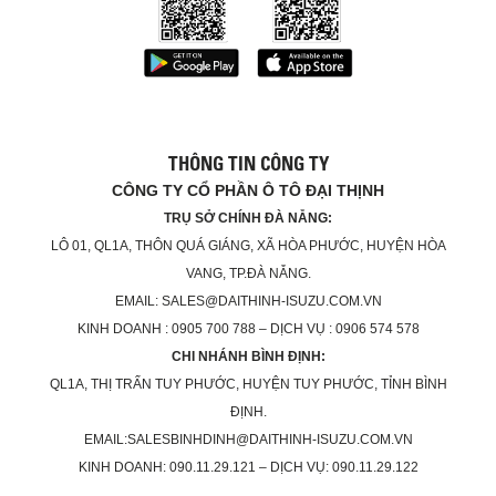
THÔNG TIN CÔNG TY
CÔNG TY CỔ PHẦN Ô TÔ ĐẠI THỊNH
TRỤ SỞ CHÍNH ĐÀ NẴNG:
LÔ 01, QL1A, THÔN QUÁ GIÁNG, XÃ HÒA PHƯỚC, HUYỆN HÒA
VANG, TP.ĐÀ NẴNG.
EMAIL: SALES@DAITHINH-ISUZU.COM.VN
KINH DOANH : 0905 700 788 – DỊCH VỤ : 0906 574 578
CHI NHÁNH BÌNH ĐỊNH:
QL1A, THỊ TRẤN TUY PHƯỚC, HUYỆN TUY PHƯỚC, TỈNH BÌNH
ĐỊNH.
EMAIL:SALESBINHDINH@DAITHINH-ISUZU.COM.VN
KINH DOANH: 090.11.29.121 – DỊCH VỤ: 090.11.29.122