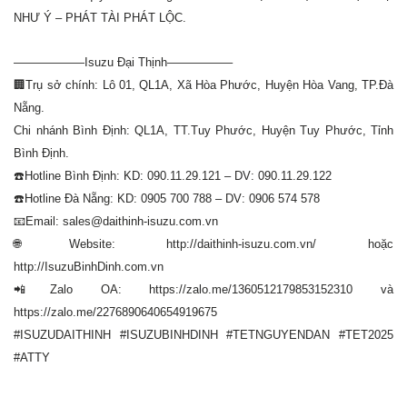
NHƯ Ý – PHÁT TÀI PHÁT LỘC.
——————Isuzu Đại Thịnh—————–
🏢Trụ sở chính: Lô 01, QL1A, Xã Hòa Phước, Huyện Hòa Vang, TP.Đà
Nẵng.
Chi nhánh Bình Định: QL1A, TT.Tuy Phước, Huyện Tuy Phước, Tỉnh
Bình Định.
☎️Hotline Bình Định: KD: 090.11.29.121 – DV: 090.11.29.122
☎️Hotline Đà Nẵng: KD: 0905 700 788 – DV: 0906 574 578
📧Email: sales@daithinh-isuzu.com.vn
🌐Website: http://daithinh-isuzu.com.vn/ hoặc
http://IsuzuBinhDinh.com.vn
📲Zalo OA: https://zalo.me/1360512179853152310 và
https://zalo.me/2276890640654919675
#ISUZUDAITHINH #ISUZUBINHDINH #TETNGUYENDAN #TET2025
#ATTY