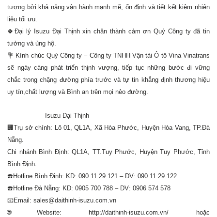
tượng bởi khả năng vận hành mạnh mẽ, ổn định và tiết kết kiệm nhiên
liệu tối ưu.
🍀Đại lý Isuzu Đại Thịnh xin chân thành cảm ơn Quý Công ty đã tin
tưởng và ủng hộ.
💐
Kính chúc Quý Công ty – Công ty TNHH Vận tải Ô tô Vina Vinatrans
sẽ ngày càng phát triển thịnh vượng, tiếp tục những bước đi vững
chắc trong chặng đường phía trước và tự tin khẳng định thương hiệu
uy tín,chất lượng và Bình an trên mọi nẻo đường.
——————Isuzu Đại Thịnh—————–
🏢Trụ sở chính: Lô 01, QL1A, Xã Hòa Phước, Huyện Hòa Vang, TP.Đà
Nẵng.
Chi nhánh Bình Định: QL1A, TT.Tuy Phước, Huyện Tuy Phước, Tỉnh
Bình Định.
☎️Hotline Bình Định: KD: 090.11.29.121 – DV: 090.11.29.122
☎️Hotline Đà Nẵng: KD: 0905 700 788 – DV: 0906 574 578
📧Email: sales@daithinh-isuzu.com.vn
🌐Website: http://daithinh-isuzu.com.vn/ hoặc