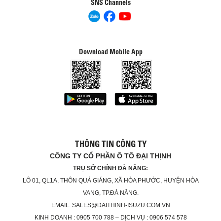
SNS Channels
Download Mobile App
THÔNG TIN CÔNG TY
CÔNG TY CỔ PHẦN Ô TÔ ĐẠI THỊNH
TRỤ SỞ CHÍNH ĐÀ NẴNG:
LÔ 01, QL1A, THÔN QUÁ GIÁNG, XÃ HÒA PHƯỚC, HUYỆN HÒA
VANG, TP.ĐÀ NẴNG.
EMAIL: SALES@DAITHINH-ISUZU.COM.VN
KINH DOANH : 0905 700 788 – DỊCH VỤ : 0906 574 578