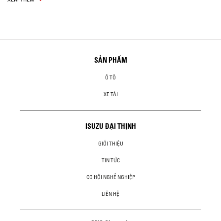
SẢN PHẨM
Ô TÔ
XE TẢI
ISUZU ĐẠI THỊNH
GIỚI THIỆU
TIN TỨC
CƠ HỘI NGHỀ NGHIỆP
LIÊN HỆ