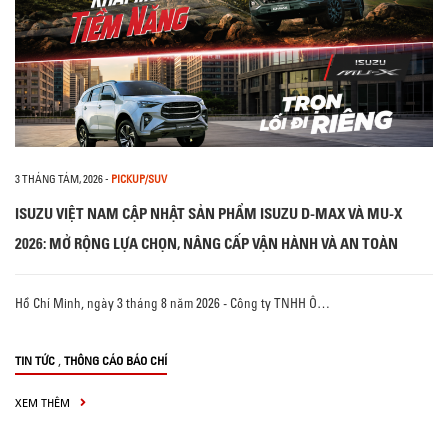
3 THÁNG TÁM, 2026
-
PICKUP/SUV
ISUZU VIỆT NAM CẬP NHẬT SẢN PHẨM ISUZU D-MAX VÀ MU-X
2026: MỞ RỘNG LỰA CHỌN, NÂNG CẤP VẬN HÀNH VÀ AN TOÀN
Hồ Chí Minh, ngày 3 tháng 8 năm 2026 - Công ty TNHH Ô…
,
TIN TỨC
THÔNG CÁO BÁO CHÍ
XEM THÊM