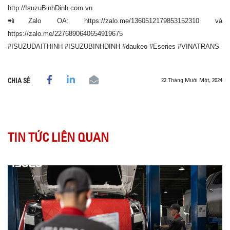
http://IsuzuBinhDinh.com.vn
📲Zalo OA: https://zalo.me/1360512179853152310 và
https://zalo.me/2276890640654919675
#ISUZUDAITHINH #ISUZUBINHDINH #daukeo #Eseries #VINATRANS
22 Tháng Mười Một, 2024
CHIA SẺ
TIN TỨC LIÊN QUAN