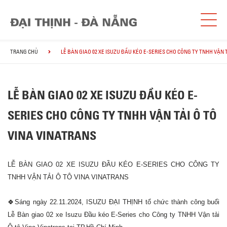
TRANG CHỦ
LỄ BÀN GIAO 02 XE ISUZU ĐẦU KÉO E-SERIES CHO CÔNG TY TNHH VẬN 
LỄ BÀN GIAO 02 XE ISUZU ĐẦU KÉO E-
SERIES CHO CÔNG TY TNHH VẬN TẢI Ô TÔ
VINA VINATRANS
LỄ BÀN GIAO 02 XE ISUZU ĐẦU KÉO E-SERIES CHO CÔNG TY
TNHH VẬN TẢI Ô TÔ VINA VINATRANS
🍀Sáng ngày 22.11.2024, ISUZU ĐẠI THỊNH tổ chức thành công buổi
Lễ Bàn giao 02 xe Isuzu Đầu kéo E-Series cho Công ty TNHH Vận tải