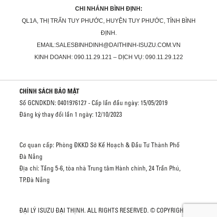
CHI NHÁNH BÌNH ĐỊNH:
QL1A, THỊ TRẤN TUY PHƯỚC, HUYỆN TUY PHƯỚC, TỈNH BÌNH
ĐỊNH.
EMAIL:SALESBINHDINH@DAITHINH-ISUZU.COM.VN
KINH DOANH: 090.11.29.121 – DỊCH VỤ: 090.11.29.122
CHÍNH SÁCH BẢO MẬT
Số GCNDKDN: 0401976127 - Cấp lần đầu ngày: 15/05/2019
Đăng ký thay đổi lần 1 ngày: 12/10/2023
Cơ quan cấp: Phòng ĐKKD Sở Kế Hoạch & Đầu Tư Thành Phố
Đà Nẵng
Địa chỉ: Tầng 5-6, tòa nhà Trung tâm Hành chính, 24 Trần Phú,
TP.Đà Nẵng
ĐẠI LÝ ISUZU ĐẠI THỊNH. ALL RIGHTS RESERVED. © COPYRIGHT