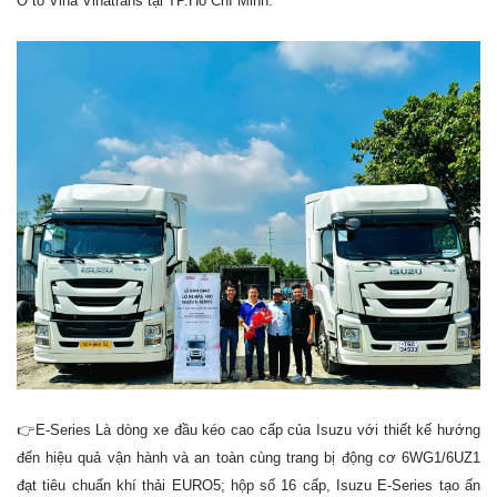
Ô tô Vina Vinatrans tại TP.Hồ Chí Minh.
👉E-Series Là dòng xe đầu kéo cao cấp của Isuzu với thiết kế hướng
đến hiệu quả vận hành và an toàn cùng trang bị động cơ 6WG1/6UZ1
đạt tiêu chuẩn khí thải EURO5; hộp số 16 cấp, Isuzu E-Series tạo ấn