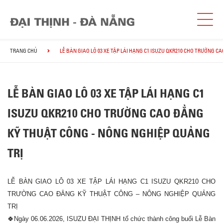
TRANG CHỦ
LỄ BÀN GIAO LÔ 03 XE TẬP LÁI HẠNG C1 ISUZU QKR210 CHO TRƯỜNG 
LỄ BÀN GIAO LÔ 03 XE TẬP LÁI HẠNG C1
ISUZU QKR210 CHO TRƯỜNG CAO ĐẲNG
KỸ THUẬT CÔNG - NÔNG NGHIỆP QUẢNG
TRỊ
LỄ BÀN GIAO LÔ 03 XE TẬP LÁI HẠNG C1 ISUZU QKR210 CHO
TRƯỜNG CAO ĐẲNG KỸ THUẬT CÔNG – NÔNG NGHIỆP QUẢNG
TRỊ
🍀
Ngày 06.06.2026, ISUZU ĐẠI THỊNH tổ chức thành công buổi Lễ Bàn