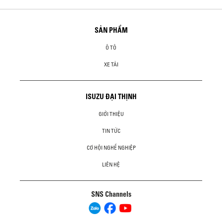
SẢN PHẨM
Ô TÔ
XE TẢI
ISUZU ĐẠI THỊNH
GIỚI THIỆU
TIN TỨC
CƠ HỘI NGHỀ NGHIỆP
LIÊN HỆ
SNS Channels