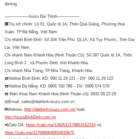
đường.
——————Isuzu Đại Thịnh—————–
🏢
Trụ sở chính: Lô 01, Quốc lộ 1A, Thôn Quá Giáng, Phường Hoà
Xuân, TP.Đà Nẵng, Việt Nam.
Chi nhánh Bình Định: Số 204 Trần Phú, QL1A, Xã Tuy Phước, Tỉnh Gia
Lai, Việt Nam.
Chi nhánh Nam Khánh Hòa (Ninh Thuận Cũ): Số 397 Quốc lộ 1A, Thôn
Long Bình 2 , xã Phước Dinh, tỉnh Khánh Hòa.
Chi nhánh Nha Trang; TP.Nha Trang, Khánh Hòa.
☎️
Hotline Bình Định: KD: 090.11.29.121 – DV: 090.11.29.122
☎️
Hotline Đà Nẵng: KD: 0905 700 788 – DV: 0906 574 578
☎️
Điện thoại Nam Khánh Hoà (Ninh Thuận cũ): 0932 09 23 29
📧
Email: sales@daithinh-isuzu.com.vn
🌐
Website:
http://daithinh-isuzu.com.vn/
hoặc
http://IsuzuBinhDinh.com.vn
📲
Zalo OA:
https://zalo.me/1360512179853152310
và
https://zalo.me/2276890640654919675