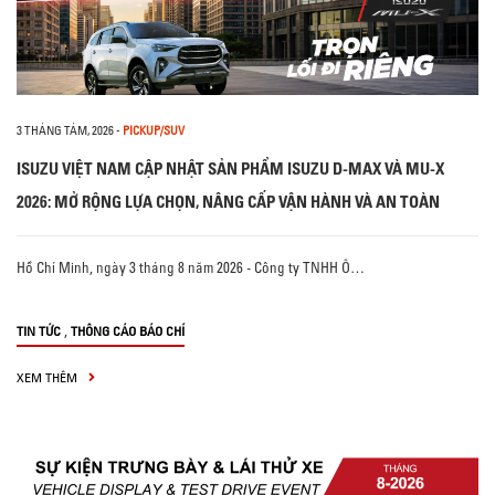
3 THÁNG TÁM, 2026
-
PICKUP/SUV
ISUZU VIỆT NAM CẬP NHẬT SẢN PHẨM ISUZU D-MAX VÀ MU-X
2026: MỞ RỘNG LỰA CHỌN, NÂNG CẤP VẬN HÀNH VÀ AN TOÀN
Hồ Chí Minh, ngày 3 tháng 8 năm 2026 - Công ty TNHH Ô…
,
TIN TỨC
THÔNG CÁO BÁO CHÍ
XEM THÊM