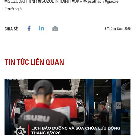
#ISUZUDAITHINH
#ISUZUBINHDINH
#QKR
#xesáthạch
#giaoxe
#trườnglái
8 Tháng Sáu, 2026
CHIA SẺ
TIN TỨC LIÊN QUAN