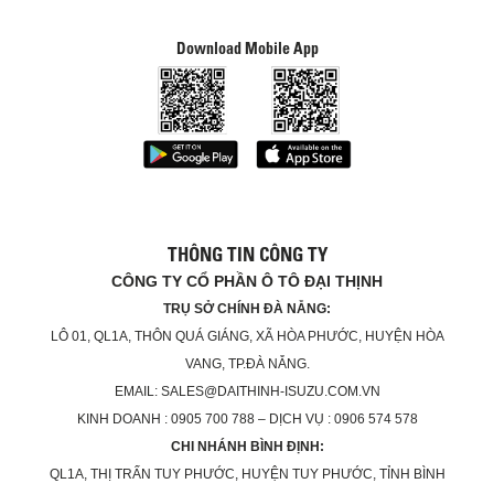
Download Mobile App
THÔNG TIN CÔNG TY
CÔNG TY CỔ PHẦN Ô TÔ ĐẠI THỊNH
TRỤ SỞ CHÍNH ĐÀ NẴNG:
LÔ 01, QL1A, THÔN QUÁ GIÁNG, XÃ HÒA PHƯỚC, HUYỆN HÒA
VANG, TP.ĐÀ NẴNG.
EMAIL: SALES@DAITHINH-ISUZU.COM.VN
KINH DOANH : 0905 700 788 – DỊCH VỤ : 0906 574 578
CHI NHÁNH BÌNH ĐỊNH:
QL1A, THỊ TRẤN TUY PHƯỚC, HUYỆN TUY PHƯỚC, TỈNH BÌNH