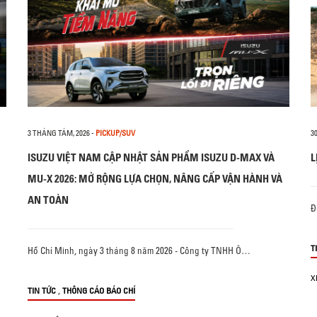
3 THÁNG TÁM, 2026
-
PICKUP/SUV
3
ISUZU VIỆT NAM CẬP NHẬT SẢN PHẨM ISUZU D-MAX VÀ
L
MU-X 2026: MỞ RỘNG LỰA CHỌN, NÂNG CẤP VẬN HÀNH VÀ
AN TOÀN
Đ
T
Hồ Chí Minh, ngày 3 tháng 8 năm 2026 - Công ty TNHH Ô…
X
,
TIN TỨC
THÔNG CÁO BÁO CHÍ