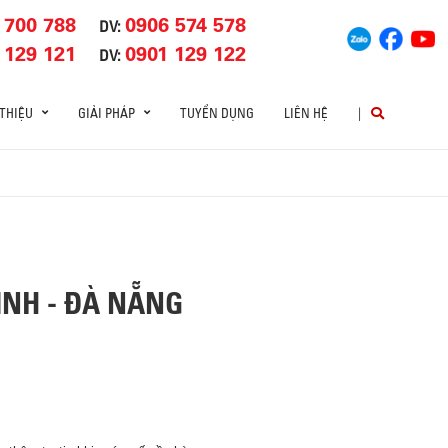
 700 788
0906 574 578
DV:
 129 121
0901 129 122
DV:
 THIỆU
GIẢI PHÁP
TUYỂN DỤNG
LIÊN HỆ
|
ỊNH - ĐÀ NẴNG