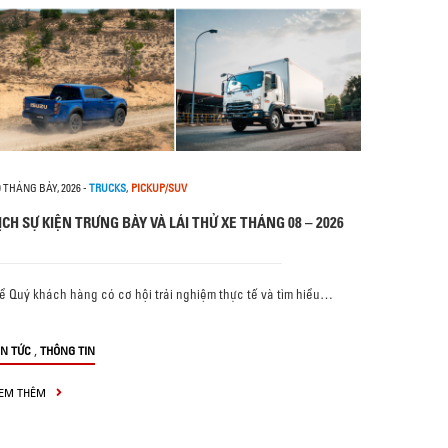
0 THÁNG BẢY, 2026
-
TRUCKS
,
PICKUP/SUV
ỊCH SỰ KIỆN TRƯNG BÀY VÀ LÁI THỬ XE THÁNG 08 – 2026
ể Quý khách hàng có cơ hội trải nghiệm thực tế và tìm hiểu…
,
IN TỨC
THÔNG TIN
EM THÊM