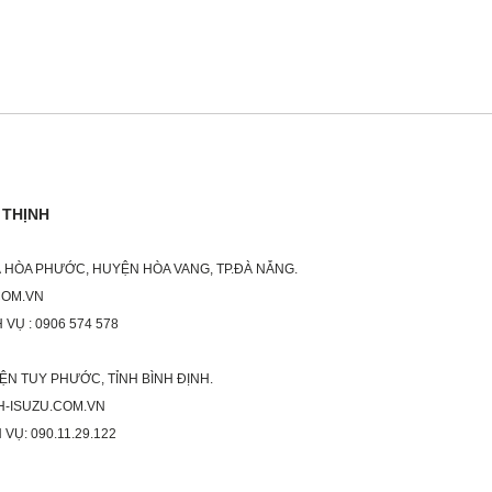
 THỊNH
XÃ HÒA PHƯỚC, HUYỆN HÒA VANG, TP.ĐÀ NẴNG.
COM.VN
 VỤ : 0906 574 578
ỆN TUY PHƯỚC, TỈNH BÌNH ĐỊNH.
H-ISUZU.COM.VN
 VỤ: 090.11.29.122