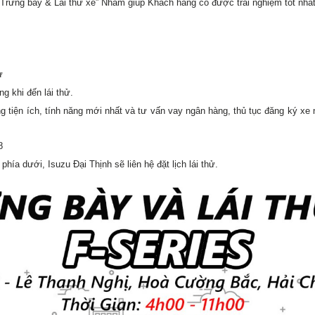
Trưng bày & Lái thử xe” Nhằm giúp Khách hàng có được trải nghiệm tốt nhất,
ử
g khi đến lái thử.
g tiện ích, tính năng mới nhất và tư vấn vay ngân hàng, thủ tục đăng ký x
8
ía dưới, Isuzu Đại Thịnh sẽ liên hệ đặt lịch lái thử.