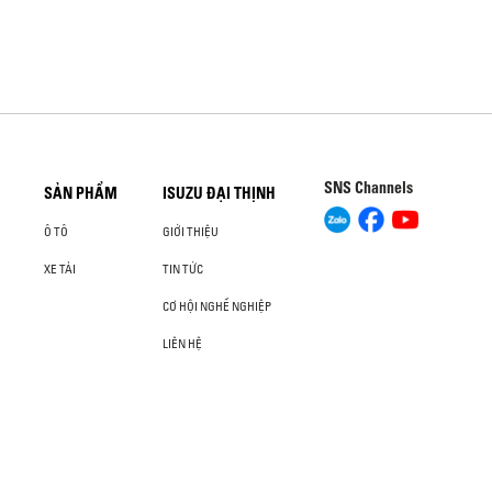
SNS Channels
SẢN PHẨM
ISUZU ĐẠI THỊNH
Ô TÔ
GIỚI THIỆU
XE TẢI
TIN TỨC
CƠ HỘI NGHỀ NGHIỆP
LIÊN HỆ