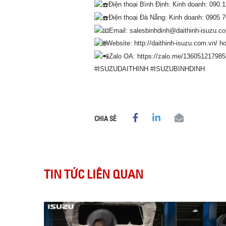
Điện thoại Bình Định: Kinh doanh: 090.1
Điện thoại Đà Nẵng: Kinh doanh: 0905 7
Email: salesbinhdinh@daithinh-isuzu.c
Website:
http://daithinh-isuzu.com.vn/
h
Zalo OA:
https://zalo.me/13605121798
#ISUZUDAITHINH
#ISUZUBINHDINH
CHIA SẺ
TIN TỨC LIÊN QUAN