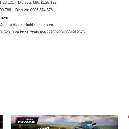
1.29.121 – Dịch vụ: 090.11.29.122
00 788 – Dịch vụ: 0906 574 578
om.vn
oặc
http://IsuzuBinhDinh.com.vn
53152310
và
https://zalo.me/2276890640654919675