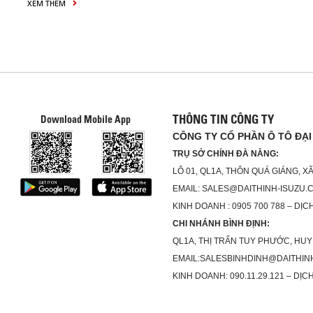
XEM THÊM
THÔNG TIN CÔNG TY
Download Mobile App
CÔNG TY CỔ PHẦN Ô TÔ ĐẠI
TRỤ SỞ CHÍNH ĐÀ NẴNG:
LÔ 01, QL1A, THÔN QUÁ GIÁNG, 
EMAIL: SALES@DAITHINH-ISUZU.
KINH DOANH : 0905 700 788 – DỊCH
CHI NHÁNH BÌNH ĐỊNH:
QL1A, THỊ TRẤN TUY PHƯỚC, HUY
EMAIL:SALESBINHDINH@DAITHIN
KINH DOANH: 090.11.29.121 – DỊCH