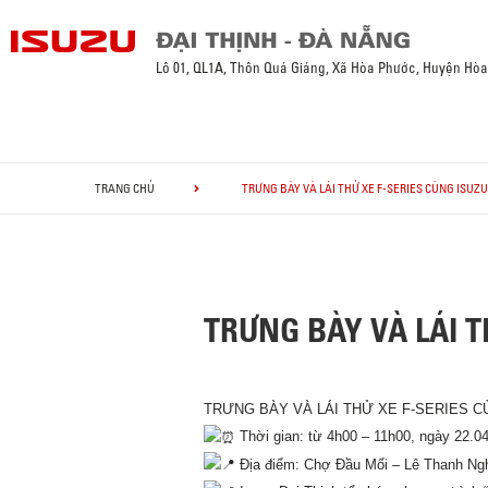
Lô 01, QL1A, Thôn Quá Giáng, Xã Hòa Phước, Huyện Hò
TRANG CHỦ
TRƯNG BÀY VÀ LÁI THỬ XE F-SERIES CÙNG ISUZU
TRƯNG BÀY VÀ LÁI T
TRƯNG BÀY VÀ LÁI THỬ XE F-SERIES C
Thời gian: từ 4h00 – 11h00, ngày 22.04
Địa điểm: Chợ Đầu Mối – Lê Thanh Ng