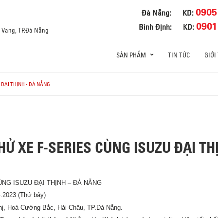
0905
Đà Nẵng:
KD:
0901
Bình Định:
KD:
a Vang, TP.Đà Nẵng
SẢN PHẨM
TIN TỨC
GIỚI
 ĐẠI THỊNH - ĐÀ NẴNG
HỬ XE F-SERIES CÙNG ISUZU ĐẠI TH
ÙNG ISUZU ĐẠI THỊNH – ĐÀ NẴNG
.2023 (Thứ bảy)
hị, Hoà Cường Bắc, Hải Châu, TP.Đà Nẵng.