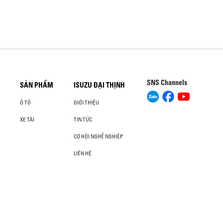
SNS Channels
SẢN PHẨM
ISUZU ĐẠI THỊNH
Ô TÔ
GIỚI THIỆU
XE TẢI
TIN TỨC
CƠ HỘI NGHỀ NGHIỆP
LIÊN HỆ