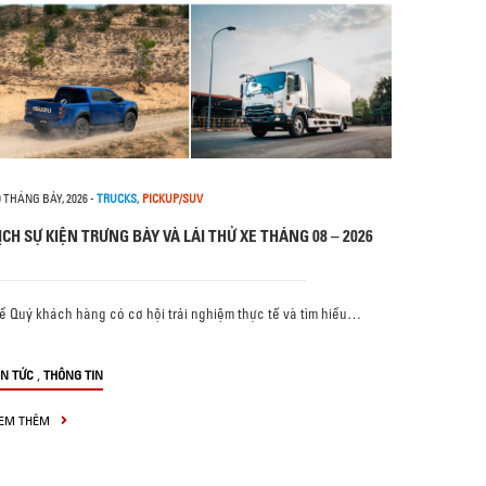
0 THÁNG BẢY, 2026
-
TRUCKS
,
PICKUP/SUV
ỊCH SỰ KIỆN TRƯNG BÀY VÀ LÁI THỬ XE THÁNG 08 – 2026
ể Quý khách hàng có cơ hội trải nghiệm thực tế và tìm hiểu…
,
IN TỨC
THÔNG TIN
EM THÊM