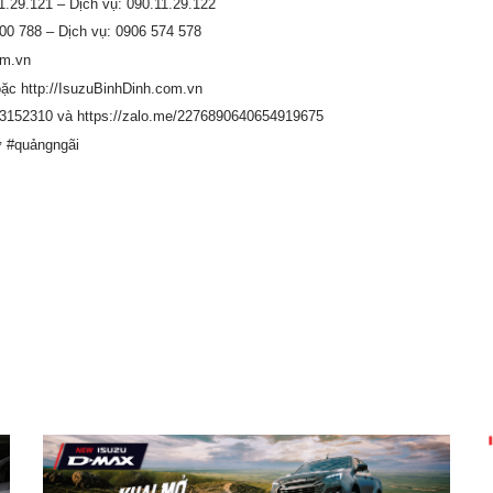
1.29.121 – Dịch vụ: 090.11.29.122
00 788 – Dịch vụ: 0906 574 578
om.vn
oặc
http://IsuzuBinhDinh.com.vn
53152310
và
https://zalo.me/2276890640654919675
ử
#quảngngãi