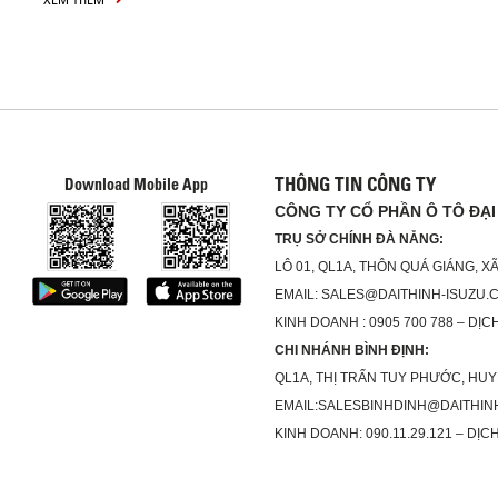
THÔNG TIN CÔNG TY
Download Mobile App
CÔNG TY CỔ PHẦN Ô TÔ ĐẠI
TRỤ SỞ CHÍNH ĐÀ NẴNG:
LÔ 01, QL1A, THÔN QUÁ GIÁNG, 
EMAIL: SALES@DAITHINH-ISUZU.
KINH DOANH : 0905 700 788 – DỊCH
CHI NHÁNH BÌNH ĐỊNH:
QL1A, THỊ TRẤN TUY PHƯỚC, HUY
EMAIL:SALESBINHDINH@DAITHIN
KINH DOANH: 090.11.29.121 – DỊCH