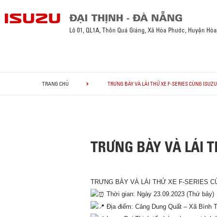
Lô 01, QL1A, Thôn Quá Giáng, Xã Hòa Phước, Huyện Hò
TRANG CHỦ
TRƯNG BÀY VÀ LÁI THỬ XE F-SERIES CÙNG ISUZU 
TRƯNG BÀY VÀ LÁI T
TRƯNG BÀY VÀ LÁI THỬ XE F-SERIES C
Thời gian: Ngày 23.09.2023 (Thứ bảy)
Địa điểm: Cảng Dung Quất – Xã Bình T