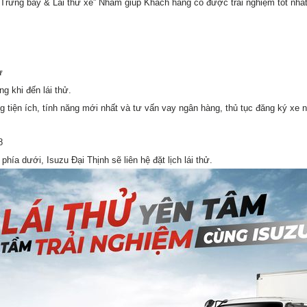
Trưng bày & Lái thử xe” Nhằm giúp Khách hàng có được trải nghiệm tốt nhất,
ử
g khi đến lái thử.
g tiện ích, tính năng mới nhất và tư vấn vay ngân hàng, thủ tục đăng ký xe
8
ía dưới, Isuzu Đại Thịnh sẽ liên hệ đặt lịch lái thử.