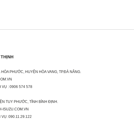
 THỊNH
XÃ HÒA PHƯỚC, HUYỆN HÒA VANG, TP.ĐÀ NẴNG.
COM.VN
 VỤ : 0906 574 578
ỆN TUY PHƯỚC, TỈNH BÌNH ĐỊNH.
H-ISUZU.COM.VN
 VỤ: 090.11.29.122