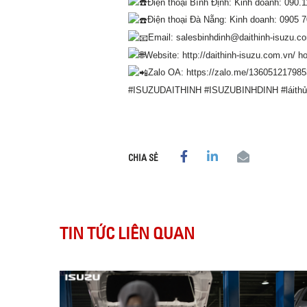
Điện thoại Bình Định: Kinh doanh: 090.1
Điện thoại Đà Nẵng: Kinh doanh: 0905 7
Email: salesbinhdinh@daithinh-isuzu.c
Website:
http://daithinh-isuzu.com.vn/
h
Zalo OA:
https://zalo.me/13605121798
#ISUZUDAITHINH
#ISUZUBINHDINH
#láith
CHIA SẺ
TIN TỨC LIÊN QUAN