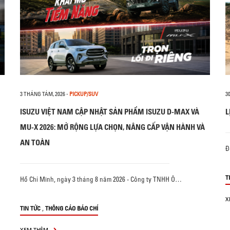
3 THÁNG TÁM, 2026
-
PICKUP/SUV
3
ISUZU VIỆT NAM CẬP NHẬT SẢN PHẨM ISUZU D-MAX VÀ
L
MU-X 2026: MỞ RỘNG LỰA CHỌN, NÂNG CẤP VẬN HÀNH VÀ
AN TOÀN
Đ
T
Hồ Chí Minh, ngày 3 tháng 8 năm 2026 - Công ty TNHH Ô…
X
,
TIN TỨC
THÔNG CÁO BÁO CHÍ
XEM THÊM