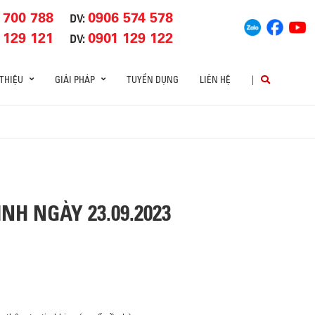
 700 788
0906 574 578
DV:
 129 121
0901 129 122
DV:
 THIỆU
GIẢI PHÁP
TUYỂN DỤNG
LIÊN HỆ
|
NH NGÀY 23.09.2023