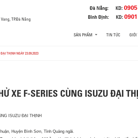
0905
Đà Nẵng:
KD:
0901
Bình Định:
KD:
a Vang, TP.Đà Nẵng
SẢN PHẨM
TIN TỨC
GIỚI
ĐẠI THỊNH NGÀY 23.09.2023
HỬ XE F-SERIES CÙNG ISUZU ĐẠI THỊ
ÙNG ISUZU ĐẠI THỊNH
huận, Huyện Bình Sơn, Tỉnh Quảng ngãi.