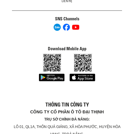
LIÊN HỆ
SNS Channels
Download Mobile App
THÔNG TIN CÔNG TY
CÔNG TY CỔ PHẦN Ô TÔ ĐẠI THỊNH
TRỤ SỞ CHÍNH ĐÀ NẴNG:
LÔ 01, QL1A, THÔN QUÁ GIÁNG, XÃ HÒA PHƯỚC, HUYỆN HÒA