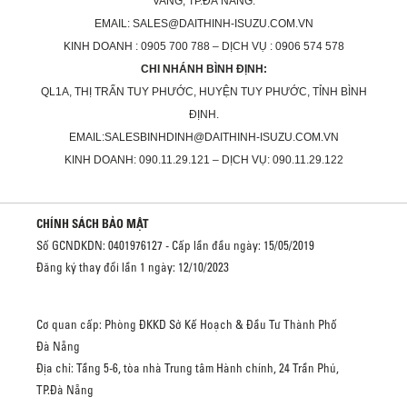
VANG, TP.ĐÀ NẴNG.
EMAIL: SALES@DAITHINH-ISUZU.COM.VN
KINH DOANH : 0905 700 788 – DỊCH VỤ : 0906 574 578
CHI NHÁNH BÌNH ĐỊNH:
QL1A, THỊ TRẤN TUY PHƯỚC, HUYỆN TUY PHƯỚC, TỈNH BÌNH
ĐỊNH.
EMAIL:SALESBINHDINH@DAITHINH-ISUZU.COM.VN
KINH DOANH: 090.11.29.121 – DỊCH VỤ: 090.11.29.122
CHÍNH SÁCH BẢO MẬT
Số GCNDKDN: 0401976127 - Cấp lần đầu ngày: 15/05/2019
Đăng ký thay đổi lần 1 ngày: 12/10/2023
Cơ quan cấp: Phòng ĐKKD Sở Kế Hoạch & Đầu Tư Thành Phố
Đà Nẵng
Địa chỉ: Tầng 5-6, tòa nhà Trung tâm Hành chính, 24 Trần Phú,
TP.Đà Nẵng