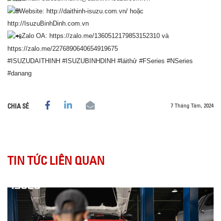
Website:
http://daithinh-isuzu.com.vn/
hoặc
http://IsuzuBinhDinh.com.vn
Zalo OA:
https://zalo.me/1360512179853152310
và
https://zalo.me/2276890640654919675
#ISUZUDAITHINH
#ISUZUBINHDINH
#láithử
#FSeries
#NSeries
#danang
7 Tháng Tám, 2024
CHIA SẺ
TIN TỨC LIÊN QUAN