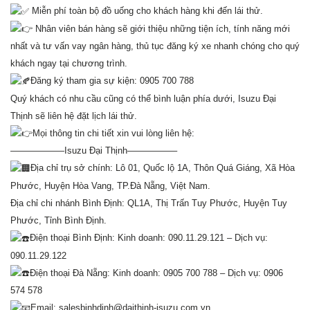
Miễn phí toàn bộ đồ uống cho khách hàng khi đến lái thử.
Nhân viên bán hàng sẽ giới thiệu những tiện ích, tính năng mới
nhất và tư vấn vay ngân hàng, thủ tục đăng ký xe nhanh chóng cho quý
khách ngay tại chương trình.
Đăng ký tham gia sự kiện: 0905 700 788
Quý khách có nhu cầu cũng có thể bình luận phía dưới, Isuzu Đại
Thịnh sẽ liên hệ đặt lịch lái thử.
Mọi thông tin chi tiết xin vui lòng liên hệ:
——————Isuzu Đại Thịnh—————–
Địa chỉ trụ sở chính: Lô 01, Quốc lộ 1A, Thôn Quá Giáng, Xã Hòa
Phước, Huyện Hòa Vang, TP.Đà Nẵng, Việt Nam.
Địa chỉ chi nhánh Bình Định: QL1A, Thị Trấn Tuy Phước, Huyện Tuy
Phước, Tỉnh Bình Định.
Điện thoại Bình Định: Kinh doanh: 090.11.29.121 – Dịch vụ:
090.11.29.122
Điện thoại Đà Nẵng: Kinh doanh: 0905 700 788 – Dịch vụ: 0906
574 578
Email: salesbinhdinh@daithinh-isuzu.com.vn