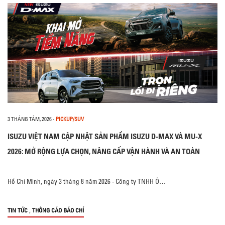
3 THÁNG TÁM, 2026
-
PICKUP/SUV
ISUZU VIỆT NAM CẬP NHẬT SẢN PHẨM ISUZU D-MAX VÀ MU-X
2026: MỞ RỘNG LỰA CHỌN, NÂNG CẤP VẬN HÀNH VÀ AN TOÀN
Hồ Chí Minh, ngày 3 tháng 8 năm 2026 - Công ty TNHH Ô…
,
TIN TỨC
THÔNG CÁO BÁO CHÍ