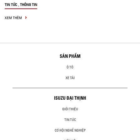
,
TIN TỨC
THÔNG TIN
XEM THÊM
SẢN PHẨM
Ô TÔ
XE TẢI
ISUZU ĐẠI THỊNH
GIỚI THIỆU
TIN TỨC
CƠ HỘI NGHỀ NGHIỆP