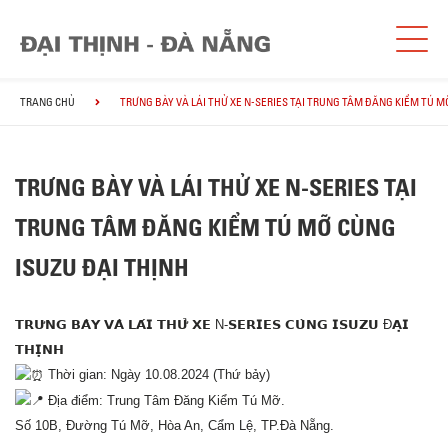
TRANG CHỦ
TRƯNG BÀY VÀ LÁI THỬ XE N-SERIES TẠI TRUNG TÂM ĐĂNG KIỂM TÚ M
TRƯNG BÀY VÀ LÁI THỬ XE N-SERIES TẠI
TRUNG TÂM ĐĂNG KIỂM TÚ MỠ CÙNG
ISUZU ĐẠI THỊNH
𝗧𝗥𝗨̛𝗡𝗚 𝗕𝗔̀𝗬 𝗩𝗔̀ 𝗟𝗔́𝗜 𝗧𝗛𝗨̛̉ 𝗫𝗘 N-𝗦𝗘𝗥𝗜𝗘𝗦 𝗖𝗨̀𝗡𝗚 𝗜𝗦𝗨𝗭𝗨 Đ𝗔̣𝗜
𝗧𝗛𝗜̣𝗡𝗛
Thời gian: Ngày 10.08.2024 (Thứ bảy)
Địa điểm: Trung Tâm Đăng Kiểm Tú Mỡ.
Số 10B, Đường Tú Mỡ, Hòa An, Cẩm Lệ, TP.Đà Nẵng.