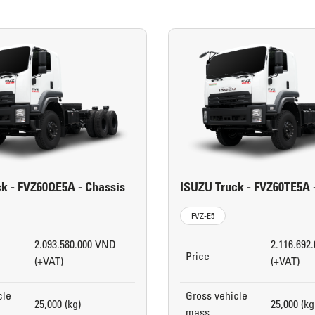
k - FVZ60QE5A - Chassis
ISUZU Truck - FVZ60TE5A 
FVZ-E5
2.093.580.000 VND
2.116.692
Price
(+VAT)
(+VAT)
cle
Gross vehicle
25,000 (kg)
25,000 (kg
mass