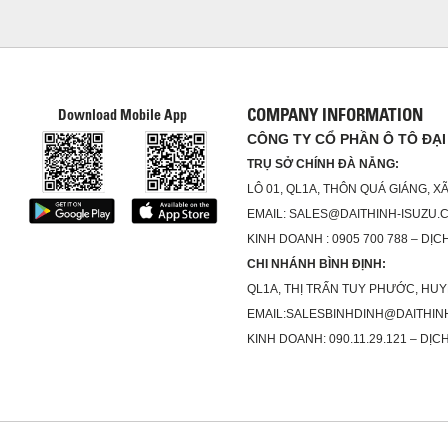
COMPANY INFORMATION
Download Mobile App
CÔNG TY CỔ PHẦN Ô TÔ ĐẠI
TRỤ SỞ CHÍNH ĐÀ NẴNG:
LÔ 01, QL1A, THÔN QUÁ GIÁNG, 
EMAIL: SALES@DAITHINH-ISUZU.
KINH DOANH : 0905 700 788 – DỊCH
CHI NHÁNH BÌNH ĐỊNH:
QL1A, THỊ TRẤN TUY PHƯỚC, HUY
EMAIL:SALESBINHDINH@DAITHIN
KINH DOANH: 090.11.29.121 – DỊCH