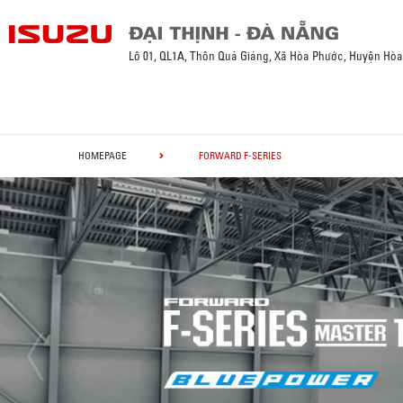
Lô 01, QL1A, Thôn Quá Giáng, Xã Hòa Phước, Huyện Hò
HOMEPAGE
FORWARD F-SERIES