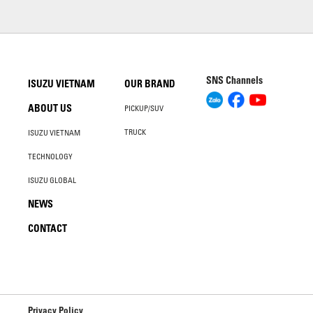
SNS Channels
ISUZU VIETNAM
OUR BRAND
ABOUT US
PICKUP/SUV
TRUCK
ISUZU VIETNAM
TECHNOLOGY
ISUZU GLOBAL
NEWS
CONTACT
Privacy Policy