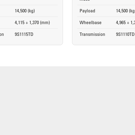
14,500 (kg)
Payload
14,500 (kg
e
4,115 + 1,370 (mm)
Wheelbase
4,965 + 1
on
9S1115TD
Transmission
9S1110TD