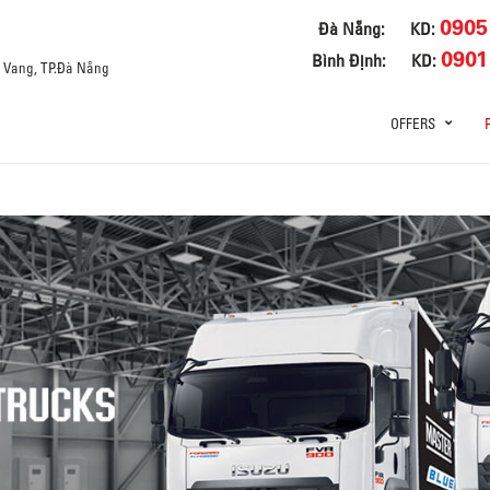
0905
Đà Nẵng:
KD:
0901
Bình Định:
KD:
a Vang, TP.Đà Nẵng
OFFERS