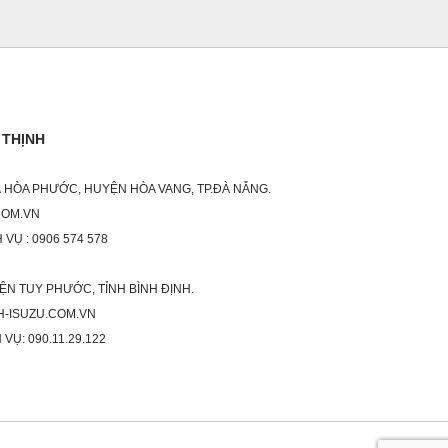
 THỊNH
XÃ HÒA PHƯỚC, HUYỆN HÒA VANG, TP.ĐÀ NẴNG.
COM.VN
 VỤ : 0906 574 578
ỆN TUY PHƯỚC, TỈNH BÌNH ĐỊNH.
H-ISUZU.COM.VN
 VỤ: 090.11.29.122