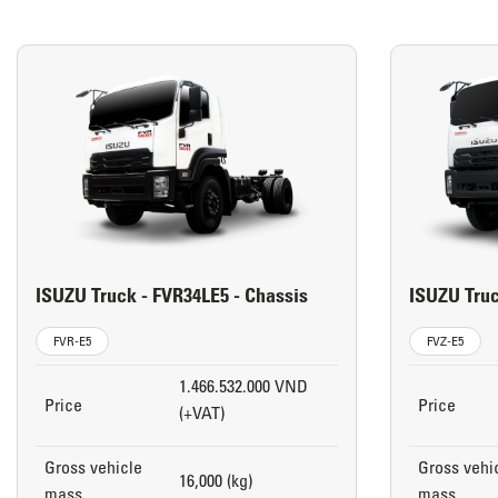
ISUZU Truck - FVR34LE5 - Chassis
ISUZU Truc
FVR-E5
FVZ-E5
1.466.532.000 VND
Price
Price
(+VAT)
Gross vehicle
Gross vehi
16,000 (kg)
mass
mass