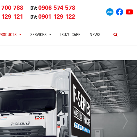
 700 788
0906 574 578
DV:
 129 121
0901 129 122
DV:
PRODUCTS
SERVICES
ISUZU CARE
NEWS
|