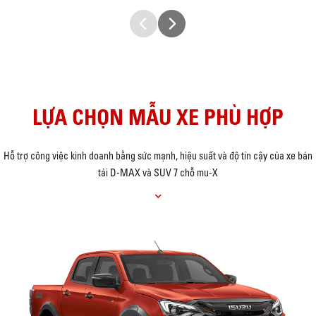
LỰA CHỌN MẪU XE PHÙ HỢP
Hỗ trợ công việc kinh doanh bằng sức mạnh, hiệu suất và độ tin cậy của xe bán
tải D-MAX và SUV 7 chỗ mu-X