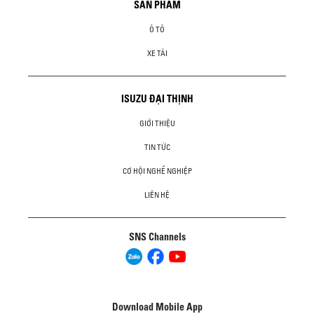
SẢN PHẨM
Ô TÔ
XE TẢI
ISUZU ĐẠI THỊNH
GIỚI THIỆU
TIN TỨC
CƠ HỘI NGHỀ NGHIỆP
LIÊN HỆ
SNS Channels
Download Mobile App