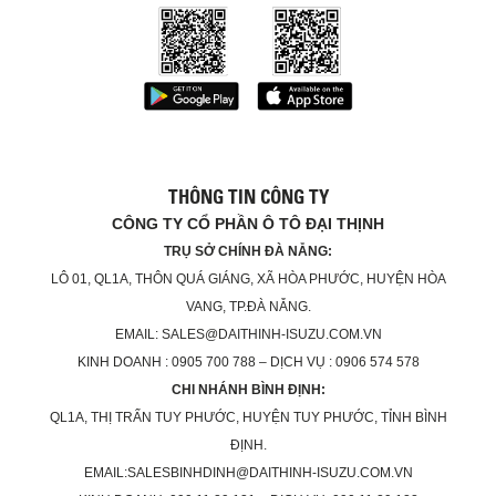
THÔNG TIN CÔNG TY
CÔNG TY CỔ PHẦN Ô TÔ ĐẠI THỊNH
TRỤ SỞ CHÍNH ĐÀ NẴNG:
LÔ 01, QL1A, THÔN QUÁ GIÁNG, XÃ HÒA PHƯỚC, HUYỆN HÒA
VANG, TP.ĐÀ NẴNG.
EMAIL: SALES@DAITHINH-ISUZU.COM.VN
KINH DOANH : 0905 700 788 – DỊCH VỤ : 0906 574 578
CHI NHÁNH BÌNH ĐỊNH:
QL1A, THỊ TRẤN TUY PHƯỚC, HUYỆN TUY PHƯỚC, TỈNH BÌNH
ĐỊNH.
EMAIL:SALESBINHDINH@DAITHINH-ISUZU.COM.VN