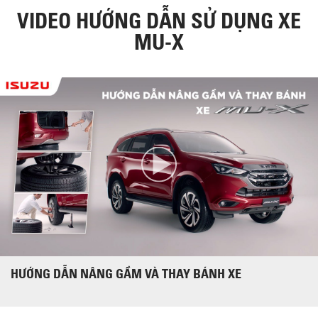
VIDEO HƯỚNG DẪN SỬ DỤNG XE
MU-X
HƯỚNG DẪN NÂNG GẦM VÀ THAY BÁNH XE