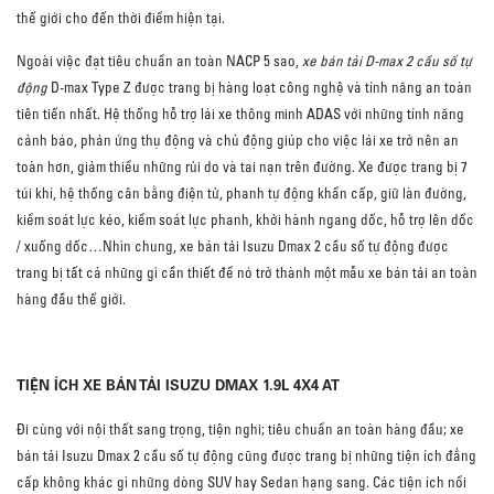
thế giới cho đến thời điểm hiện tại.
Ngoài việc đạt tiêu chuẩn an toàn NACP 5 sao,
xe bán tải D-max 2 cầu số tự
động
D-max Type Z được trang bị hàng loạt công nghệ và tính năng an toàn
tiên tiến nhất. Hệ thống hỗ trợ lái xe thông minh ADAS với những tính năng
cảnh báo, phản ứng thụ động và chủ động giúp cho việc lái xe trở nên an
toàn hơn, giảm thiểu những rủi do và tai nạn trên đường. Xe được trang bị 7
túi khí, hệ thống cân bằng điện tử, phanh tự động khẩn cấp, giữ làn đường,
kiểm soát lực kéo, kiểm soát lực phanh, khởi hành ngang dốc, hỗ trợ lên dốc
/ xuống dốc…Nhìn chung, xe bán tải Isuzu Dmax 2 cầu số tự động được
trang bị tất cả những gì cần thiết để nó trở thành một mẫu xe bán tải an toàn
hàng đầu thế giới.
TIỆN ÍCH XE BÁN TẢI ISUZU DMAX 1.9L 4X4 AT
Đi cùng với nội thất sang trọng, tiện nghi; tiêu chuẩn an toàn hàng đầu; xe
bán tải Isuzu Dmax 2 cầu số tự động cũng được trang bị những tiện ích đẳng
cấp không khác gì những dòng SUV hay Sedan hạng sang. Các tiện ích nổi