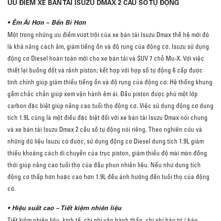
ƯU ĐIỂM XE BÁN TẢI ISUZU DMAX 2 CẦU SỐ TỰ ĐỘNG
• Êm Ái Hơn – Bền Bỉ Hơn
Một trong những ưu điểm vượt trội của xe bán tải Isuzu Dmax thế hệ mới đó
là khả năng cách âm, giảm tiếng ồn và độ rung của động cơ. Isuzu sử dụng
động cơ Diesel hoàn toàn mới cho xe bán tải và SUV 7 chỗ Mu-X. Với việc
thiết lại buồng đốt và rãnh piston; kết hợp với hợp số tự động 6 cấp được
tinh chỉnh giúp giảm thiểu tiếng ồn và độ rung của động cơ. Hệ thống khung
gầm chắc chắn giúp xem vận hành êm ái. Đầu piston được phủ một lớp
carbon đặc biệt giúp nâng cao tuổi thọ động cơ. Việc sử dụng động cơ dung
tích 1.9L cũng là một điều đặc biệt đối với xe bán tải Isuzu Dmax nói chung
và xe bán tải Isuzu Dmax 2 cầu số tự động nói riêng. Theo nghiên cứu và
những dữ liệu Isuzu có được, sử dụng động cơ Diesel dung tích 1.9L giảm
thiểu khoảng cách di chuyển của trục piston, giảm thiểu độ mài mòn đồng
thời giúp nâng cao tuổi thọ của đầu phun nhiên liệu. Nếu như dung tích
động cơ thấp hơn hoặc cao hơn 1.9L đều ảnh hưởng đến tuổi thọ của động
cơ.
• Hiệu suất cao – Tiết kiệm nhiên liệu
Tiết kiệm nhiên liệu, kinh tế, chi phí vận hành thấp, chi phí bảo trì / bảo