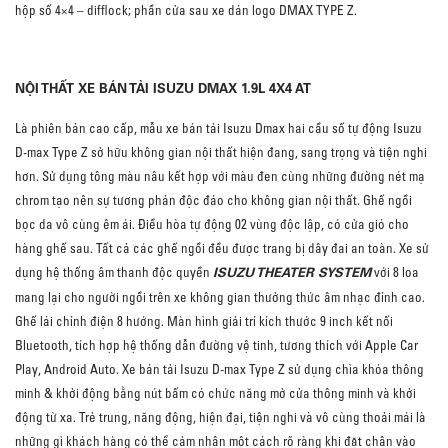
hộp số 4×4 – difflock; phần cửa sau xe dán logo DMAX TYPE Z.
NỘI THẤT XE BÁN TẢI ISUZU DMAX 1.9L 4X4 AT
Là phiên bản cao cấp, mẫu xe bán tải Isuzu Dmax hai cầu số tự động Isuzu
D-max Type Z sở hữu không gian nội thất hiện đang, sang trọng và tiện nghi
hơn. Sử dụng tông màu nâu kết hợp với màu đen cùng những đường nét mạ
chrom tạo nên sự tương phản độc đáo cho không gian nội thất. Ghế ngồi
bọc da vô cùng êm ái. Điều hòa tự động 02 vùng độc lập, có cửa gió cho
hàng ghế sau. Tất cả các ghế ngồi đều được trang bị dây đai an toàn. Xe sử
ISUZU THEATER SYSTEM
dụng hệ thống âm thanh độc quyền
với 8 loa
mang lại cho người ngồi trên xe không gian thưởng thức âm nhạc đỉnh cao.
Ghế lái chỉnh điện 8 hướng. Màn hình giải trí kích thước 9 inch kết nối
Bluetooth, tích hợp hệ thống dẫn đường vệ tinh, tương thích với Apple Car
Play, Android Auto. Xe bán tải Isuzu D-max Type Z sử dụng chìa khóa thông
minh & khởi động bằng nút bấm có chức năng mở cửa thông minh và khởi
động từ xa. Trẻ trung, năng động, hiện đại, tiện nghi và vô cùng thoải mái là
những gì khách hàng có thể cảm nhận một cách rõ ràng khi đặt chân vào