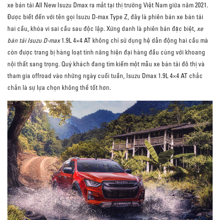
xe bán tải All New Isuzu Dmax ra mắt tại thị trường Việt Nam giữa năm 2021.
Được biết đến với tên gọi Isuzu D-max Type Z, đây là phiên bản xe bán tải
hai cầu, khóa vi sai cầu sau độc lập. Xứng danh là phiên bản đặc biệt,
xe
bán tải Isuzu D-max
1.9L 4×4 AT không chỉ sử dụng hệ dẫn động hai cầu mà
còn được trang bị hàng loạt tính năng hiện đại hàng đầu cùng với khoang
nội thất sang trọng. Quý khách đang tìm kiếm một mẫu xe bán tải đô thị và
tham gia offroad vào những ngày cuối tuần, Isuzu Dmax 1.9L 4×4 AT chắc
chắn là sự lựa chọn không thể tốt hơn.