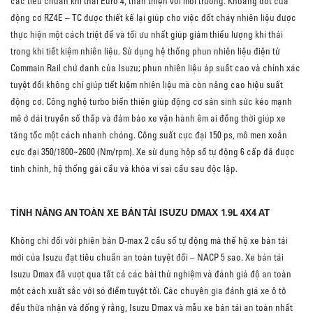
các tiêu chuẩn khí thải Euro 4, thân thiện với môi trường. Khoang đốt của
động cơ RZ4E – TC được thiết kế lại giúp cho việc đốt cháy nhiên liệu được
thực hiện một cách triệt để và tối ưu nhất giúp giảm thiểu lượng khí thải
trong khi tiết kiệm nhiên liệu. Sử dụng hệ thống phun nhiên liệu điện tử
Commain Rail chứ danh của Isuzu; phun nhiên liệu áp suất cao và chính xác
tuyệt đối không chỉ giúp tiết kiệm nhiên liệu mà còn nâng cao hiệu suất
động cơ. Công nghệ turbo biến thiên giúp động cơ sản sinh sức kéo mạnh
mẽ ở dải truyền số thấp và đảm bảo xe vận hành êm ai đồng thời giúp xe
tăng tốc một cách nhanh chóng. Công suất cực đại 150 ps, mô men xoắn
cực đại 350/1800~2600 (Nm/rpm). Xe sử dụng hộp số tự động 6 cấp đã được
tinh chỉnh, hệ thống gài cầu và khóa vi sai cầu sau độc lập.
TÍNH NĂNG AN TOÀN XE BÁN TẢI ISUZU DMAX 1.9L 4X4 AT
Không chỉ đối với phiên bản D-max 2 cầu số tự động mà thế hệ xe bán tải
mới của Isuzu đạt tiêu chuẩn an toàn tuyệt đối – NACP 5 sao. Xe bán tải
Isuzu Dmax đã vượt qua tất cả các bài thử nghiệm và đánh giá độ an toàn
một cách xuất sắc với só điểm tuyệt tối. Các chuyên gia đánh giá xe ô tô
đều thừa nhận và đống ý rằng, Isuzu Dmax và mẫu xe bán tải an toàn nhất