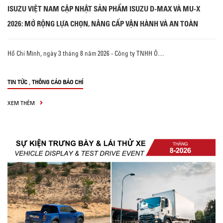
ISUZU VIỆT NAM CẬP NHẬT SẢN PHẨM ISUZU D-MAX VÀ MU-X
2026: MỞ RỘNG LỰA CHỌN, NÂNG CẤP VẬN HÀNH VÀ AN TOÀN
Hồ Chí Minh, ngày 3 tháng 8 năm 2026 - Công ty TNHH Ô…
,
TIN TỨC
THÔNG CÁO BÁO CHÍ
XEM THÊM