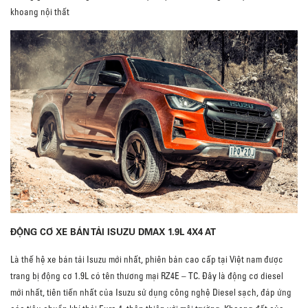
khoang nội thất
ĐỘNG CƠ XE BÁN TẢI ISUZU DMAX 1.9L 4X4 AT
Là thế hệ xe bán tải Isuzu mới nhất, phiên bản cao cấp tại Việt nam được
trang bị động cơ 1.9L có tên thương mại RZ4E – TC. Đây là động cơ diesel
mới nhất, tiên tiến nhất của Isuzu sử dụng công nghệ Diesel sạch, đáp ứng