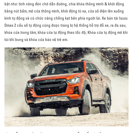
bật như: tính năng đèn chờ dẫn đường, chìa khóa thông minh & khởi động
bằng nút bấm, mở cửa thông minh, khởi động từ xa, cửa sổ điện lên xuống
kính tự động và có chức năng chống kẹt bên phía người lái. Xe bán tải Isuzu
Dmax 2 cầu số tự động cũng được trang bị hệ thống hỗ trợ đỗ xe, ra đa sau,
khóa cửa trung tâm, khóa cửa tự động theo tốc độ, Khóa cửa tự động mở khi
túi khí bung và khóa cửa bảo vệ trẻ em.