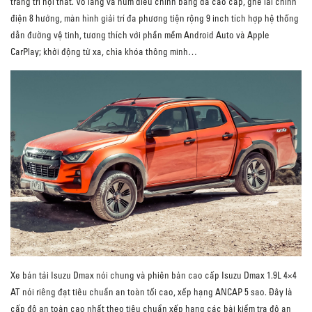
trang trí nội thất. Vô lăng và núm điểu chỉnh bằng da cao cấp, ghế lái chỉnh
điện 8 hướng, màn hình giải trí đa phương tiện rộng 9 inch tích hợp hệ thống
dẫn đường vệ tinh, tương thích với phần mềm Android Auto và Apple
CarPlay; khởi động từ xa, chìa khóa thông minh…
Xe bán tải Isuzu Dmax nói chung và phiên bản cao cấp Isuzu Dmax 1.9L 4×4
AT nói riêng đạt tiêu chuẩn an toàn tối cao, xếp hạng ANCAP 5 sao. Đây là
cấp độ an toàn cao nhất theo tiêu chuẩn xếp hạng các bài kiểm tra độ an