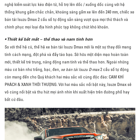
nghệ kiểm soát lực kéo điện tử, hỗ trợ lên dốc / xuống dốc cùng với hệ
thống khung gầm chắc chắn, khoảng sáng gầm xe lên đến 240 mm, chiếc xe
bán tải Isuzu Dmax 2 cầu số tự động sẵn sàng vượt qua mọi thử thách và
chinh phục mọi loại địa hình phức tạp không chút khó khoăn.
• Thiết kế bắt mắt – thể thao và nam tính hơn
So với thế hệ cũ, thế hệ xe bán tải Isuzu Dmax mới là một sự thay đổi mang
tính cách mạng, đột phá và đầy táo bạo. Sở hữu một diện mạo hoàn toàn
mới, thiết kế trẻ trung, năng động nam tính và thể thao hơn. Ngoài những
màu cơ bản như trắng, bạc, đen,
xe bán tải Isuzu D-max
2 cầu số tự động
còn mang đến cho Quý khách hai màu sắc vô cùng độc đáo: CAM KHÍ
PHÁCH & XANH THỜI THƯỢNG. Với hai màu sắc nổi bật này, Isuze Dmax sẽ
vô cùng nổi bật và thu hút mọi ánh nhìn khi xuất hiện trên đường phố hay
bất cứ đâu.