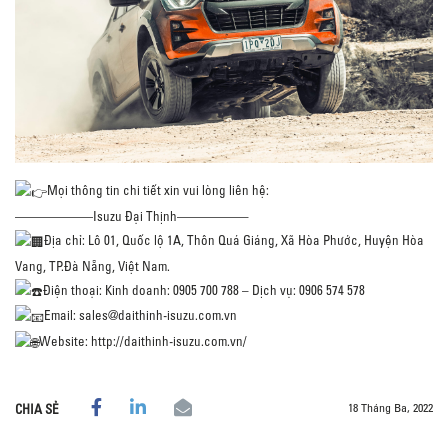
Mọi thông tin chi tiết xin vui lòng liên hệ:
——————Isuzu Đại Thịnh—————–
Địa chỉ: Lô 01, Quốc lộ 1A, Thôn Quá Giáng, Xã Hòa Phước, Huyện Hòa
Vang, TP.Đà Nẵng, Việt Nam.
Điện thoại: Kinh doanh: 0905 700 788 – Dịch vụ: 0906 574 578
Email: sales@daithinh-isuzu.com.vn
Website:
http://daithinh-isuzu.com.vn/
18 Tháng Ba, 2022
CHIA SẺ