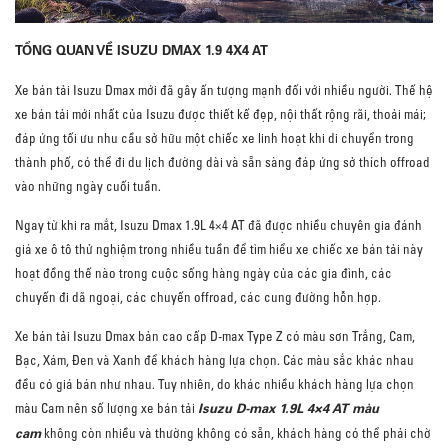
TỔNG QUAN VỀ ISUZU DMAX 1.9 4X4 AT
Xe bán tải Isuzu Dmax mới đã gây ấn tượng mạnh đối với nhiều người. Thế hệ
xe bán tải mới nhất của Isuzu được thiết kế đẹp, nội thất rộng rãi, thoải mái;
đáp ứng tối ưu nhu cầu sở hữu một chiếc xe linh hoạt khi di chuyển trong
thành phố, có thể đi du lịch đường dài và sẵn sàng đáp ứng sở thích offroad
vào những ngày cuối tuần.
Ngay từ khi ra mắt, Isuzu Dmax 1.9L 4×4 AT đã được nhiều chuyên gia đánh
giá xe ô tô thử nghiệm trong nhiều tuần để tìm hiểu xe chiếc xe bán tải này
hoạt đồng thế nào trong cuộc sống hàng ngày của các gia đình, các
chuyến đi dã ngoại, các chuyến offroad, các cung đường hỗn hợp.
Xe bán tải Isuzu Dmax bản cao cấp D-max Type Z có màu sơn Trắng, Cam,
Bạc, Xám, Đen và Xanh để khách hàng lựa chọn. Các màu sắc khác nhau
đều có giá bán như nhau. Tuy nhiên, do khác nhiều khách hàng lựa chọn
Isuzu D-max 1.9L 4×4 AT màu
màu Cam nên số lượng xe bán tải
cam
không còn nhiều và thường không có sẵn, khách hàng có thể phải chờ