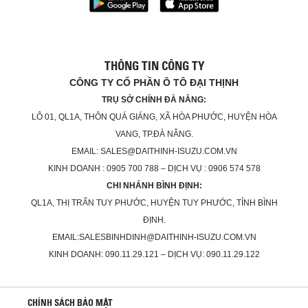
THÔNG TIN CÔNG TY
CÔNG TY CỔ PHẦN Ô TÔ ĐẠI THỊNH
TRỤ SỞ CHÍNH ĐÀ NẴNG:
LÔ 01, QL1A, THÔN QUÁ GIÁNG, XÃ HÒA PHƯỚC, HUYỆN HÒA
VANG, TP.ĐÀ NẴNG.
EMAIL: SALES@DAITHINH-ISUZU.COM.VN
KINH DOANH : 0905 700 788 – DỊCH VỤ : 0906 574 578
CHI NHÁNH BÌNH ĐỊNH:
QL1A, THỊ TRẤN TUY PHƯỚC, HUYỆN TUY PHƯỚC, TỈNH BÌNH
ĐỊNH.
EMAIL:SALESBINHDINH@DAITHINH-ISUZU.COM.VN
KINH DOANH: 090.11.29.121 – DỊCH VỤ: 090.11.29.122
CHÍNH SÁCH BẢO MẬT