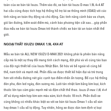
toàn của xe bán tải Isuzu. Thêm vào đó, xe bán tải Isuzu D-max 1.9L 4×4 AT
hai cầu cũng được tích hợp hệ thống hỗ trợ lái xe thông minh (IDAS) với các
tính năng an toàn thụ động và chủ động. Các tinh năng cảnh báo va chạm,
giữ làn đường, kiểm soát điểm mù, cảnh báo phương tiện cắt sau…góp phần
đưa mẫu xe bán tải Isuzu Dmax trở thành chiếc xe bán tải an toàn nhất thế
giới.
NGOẠI THẤT ISUZU DMAX 1.9L 4X4 AT
Mẫu xe bán tải ALL NEW ISUZU D-MAX 2021 không phải là phiên bản nâng
cấp mà là một sự thay đổi mang tính cách mạng, đột phá và vô cùng táo bạo
của đội ngũ thiết kế của Isuzu Nhật Bản. Sở hữu vẻ bề ngoài vô cùng bề
thế, nam tính và mạnh mẽ. Phần đầu xe được thiết kế hiện đại và trẻ trung
hơn với nhiều đường nét góc cạnh tạo điểm nhấn ấn tượng. Bố cục hệ thống
đèn pha, đèn led ngày, đèn sương mù. Lưới tản nhiệt làm bằng kim loại, kích
thước lớn tạo cảm giác mạnh mẽ và đậm chất thể thao.
Isuzu D-max 1.9L 4×4
AT
sử dụng mâm hợp kim sơn màu xám, kích thước 18 inch. Phần đuối xe
cũng không có nhiều khác biệt so với xe bán tải Isuzu Dmax 1 cầu số sàn
hay dmax 1 cầu số tự động. Tuy nhiên, hông xe được dán tem định vị loại