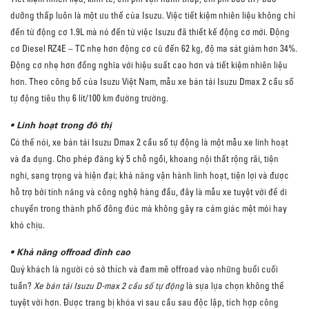
dưỡng thấp luôn là một ưu thế của Isuzu. Việc tiết kiệm nhiên liệu không chỉ
đến từ động cơ 1.9L mà nó đến từ việc Isuzu đã thiết kế động cơ mới. Động
cơ Diesel RZ4E – TC nhẹ hơn động cơ cũ đến 62 kg, độ ma sát giảm hơn 34%.
Động cơ nhẹ hơn đồng nghĩa với hiệu suất cao hơn và tiết kiệm nhiên liệu
hơn. Theo công bố của Isuzu Việt Nam, mẫu xe bán tải Isuzu Dmax 2 cầu số
tự động tiêu thụ 6 lít/100 km đường trường.
• Linh hoạt trong đô thị
Có thể nói, xe bán tải Isuzu Dmax 2 cầu số tự động là một mẫu xe linh hoạt
và đa dụng. Cho phép đăng ký 5 chỗ ngồi, khoang nội thất rộng rãi, tiện
nghi, sang trọng và hiện đại; khả năng vận hành linh hoạt, tiện lợi và được
hỗ trợ bởi tính năng và công nghệ hàng đầu, đây là mẫu xe tuyệt vời để di
chuyển trong thành phố đông đúc mà không gây ra cảm giác mệt mỏi hay
khó chịu.
• Khả năng offroad đỉnh cao
Quý khách là người có sở thích và đam mê offroad vào những buổi cuối
tuần?
Xe bán tải Isuzu D-max 2 cầu số tự động
là sựa lựa chọn không thể
tuyệt vời hơn. Được trang bị khóa vi sau cầu sau độc lập, tích hợp công