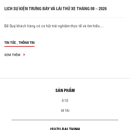
LỊCH SỰ KIỆN TRƯNG BÀY VÀ LÁI THỬ XE THÁNG 08 – 2026
Để Quý khách hàng có cơ hội trải nghiệm thực tế và tìm hiểu…
,
TIN TỨC
THÔNG TIN
XEM THÊM
SẢN PHẨM
Ô TÔ
XE TẢI
ISUZU ĐẠI THỊNH