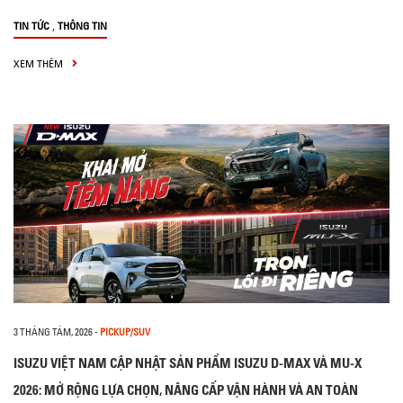
,
TIN TỨC
THÔNG TIN
XEM THÊM
3 THÁNG TÁM, 2026
-
PICKUP/SUV
ISUZU VIỆT NAM CẬP NHẬT SẢN PHẨM ISUZU D-MAX VÀ MU-X
2026: MỞ RỘNG LỰA CHỌN, NÂNG CẤP VẬN HÀNH VÀ AN TOÀN