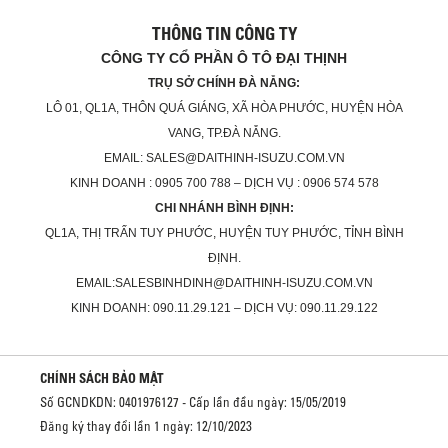
THÔNG TIN CÔNG TY
CÔNG TY CỔ PHẦN Ô TÔ ĐẠI THỊNH
TRỤ SỞ CHÍNH ĐÀ NẴNG:
LÔ 01, QL1A, THÔN QUÁ GIÁNG, XÃ HÒA PHƯỚC, HUYỆN HÒA
VANG, TP.ĐÀ NẴNG.
EMAIL: SALES@DAITHINH-ISUZU.COM.VN
KINH DOANH : 0905 700 788 – DỊCH VỤ : 0906 574 578
CHI NHÁNH BÌNH ĐỊNH:
QL1A, THỊ TRẤN TUY PHƯỚC, HUYỆN TUY PHƯỚC, TỈNH BÌNH
ĐỊNH.
EMAIL:SALESBINHDINH@DAITHINH-ISUZU.COM.VN
KINH DOANH: 090.11.29.121 – DỊCH VỤ: 090.11.29.122
CHÍNH SÁCH BẢO MẬT
Số GCNDKDN: 0401976127 - Cấp lần đầu ngày: 15/05/2019
Đăng ký thay đổi lần 1 ngày: 12/10/2023