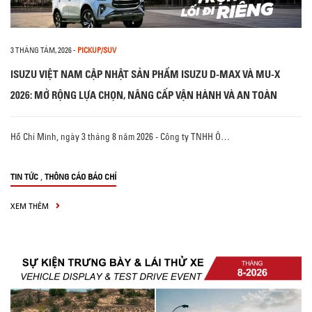
3 THÁNG TÁM, 2026
-
PICKUP/SUV
ISUZU VIỆT NAM CẬP NHẬT SẢN PHẨM ISUZU D-MAX VÀ MU-X
2026: MỞ RỘNG LỰA CHỌN, NÂNG CẤP VẬN HÀNH VÀ AN TOÀN
Hồ Chí Minh, ngày 3 tháng 8 năm 2026 - Công ty TNHH Ô…
,
TIN TỨC
THÔNG CÁO BÁO CHÍ
XEM THÊM