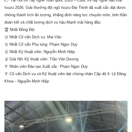
👉
Tại Hội thi Tay nghề Toàn quốc 2026 – Cuộc thi tay nghề hậu mãi
Isuzu 2026, Giải thưởng đội ngũ Isuzu Đại Thịnh đã xuất sắc đạt được
những thành tích ấn tượng, khẳng định năng lực chuyên môn, tinh thần
đoàn kết và chất lượng dịch vụ hậu Mạnh mãi hàng đầu:
🏆
Nhất Đồng Đội
🥇
Nhất Cố vấn Dịch vụ: Mai Văn
🥇
Nhất Cố vấn Phụ tùng: Phạm Ngọc Duy
🥇
Nhất Kỹ thuật viên: Nguyễn Minh Hiệp
🥈
Giải Nhì Kỹ thuật viên: Trần Văn Dương
🏅
Nhân viên Đào tạo Xuất sắc: Phạm Ngọc Duy
🏅
Cố vấn Dịch vụ và Kỹ thuật viên đạt chứng nhận Cấp độ 4: Lê Đăng
Khoa – Nguyễn Minh Hiệp