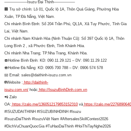
——————Isuzu Đại Thịnh—————–
🏢
Trụ sở chính: Lô 01, Quốc lộ 1A, Thôn Quá Giáng, Phường Hòa
Xuân, TP.Đà Nẵng, Việt Nam.
Chi nhánh Bình Định: Số 204 Trần Phú, QL1A, Xã Tuy Phước, Tỉnh Gia
Lai, Việt Nam.
Chi nhánh Nam Khánh Hòa (Ninh Thuận Cũ): Số 397 Quốc lộ 1A, Thôn
Long Bình 2 , xã Phước Định, Tỉnh Khánh Hòa.
Chi nhánh Nha Trang; TP.Nha Trang, Khánh Hòa.
☎️Hotline
Bình Định: KD: 090.11.29.121 – DV: 090.11.29.122
☎️Hotline
Đà Nẵng: KD: 0905 700 788 – DV: 0906 574 578
📧
Email: sales@daithinh-isuzu.com.vn
🌐Website
:
http://daithinh-
isuzu.com.vn/
hoặc
http://IsuzuBinhDinh.com.vn
📲
Zalo
OA:
https://zalo.me/1360512179853152310
và
https://zalo.me/227689064
#ISUZUDAITHINH
#ISUZUBINHDINH
#Isuzu
#IsuzuDaiThinh
#IsuzuViệt Nam
#AftersalesSkillContest2026
#DichVuChuanQuocGia
#TuHaoDaiThinh
#HoiThiTayNghe2026