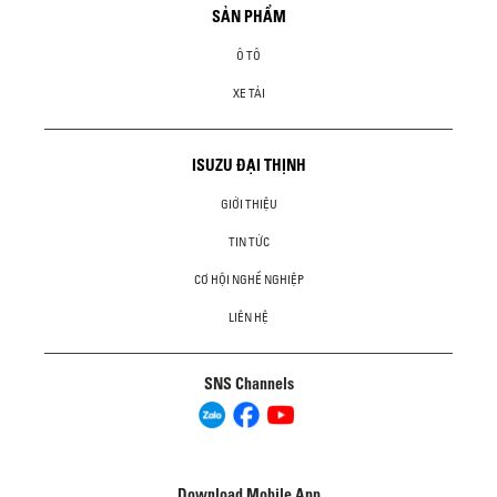
SẢN PHẨM
Ô TÔ
XE TẢI
ISUZU ĐẠI THỊNH
GIỚI THIỆU
TIN TỨC
CƠ HỘI NGHỀ NGHIỆP
LIÊN HỆ
SNS Channels
Download Mobile App