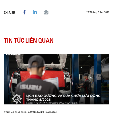
17 Tháng Sáu, 2026
CHIA SẺ
TIN TỨC LIÊN QUAN
5 THÁNG TÁM, 2026
-
AFTER-SALES
,
HAU-MAI