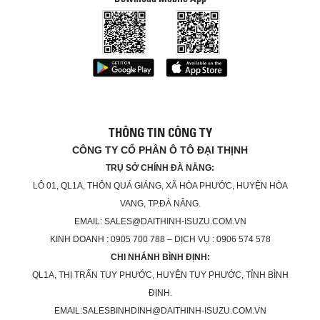
THÔNG TIN CÔNG TY
CÔNG TY CỔ PHẦN Ô TÔ ĐẠI THỊNH
TRỤ SỞ CHÍNH ĐÀ NẴNG:
LÔ 01, QL1A, THÔN QUÁ GIÁNG, XÃ HÒA PHƯỚC, HUYỆN HÒA
VANG, TP.ĐÀ NẴNG.
EMAIL: SALES@DAITHINH-ISUZU.COM.VN
KINH DOANH : 0905 700 788 – DỊCH VỤ : 0906 574 578
CHI NHÁNH BÌNH ĐỊNH:
QL1A, THỊ TRẤN TUY PHƯỚC, HUYỆN TUY PHƯỚC, TỈNH BÌNH
ĐỊNH.
EMAIL:SALESBINHDINH@DAITHINH-ISUZU.COM.VN