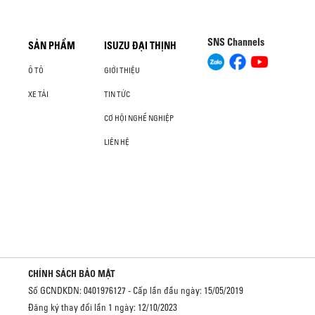
SNS Channels
SẢN PHẨM
ISUZU ĐẠI THỊNH
Ô TÔ
GIỚI THIỆU
XE TẢI
TIN TỨC
CƠ HỘI NGHỀ NGHIỆP
LIÊN HỆ
CHÍNH SÁCH BẢO MẬT
Số GCNDKDN: 0401976127 - Cấp lần đầu ngày: 15/05/2019
Đăng ký thay đổi lần 1 ngày: 12/10/2023