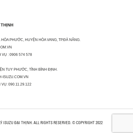
 THỊNH
XÃ HÒA PHƯỚC, HUYỆN HÒA VANG, TP.ĐÀ NẴNG.
COM.VN
 VỤ : 0906 574 578
ỆN TUY PHƯỚC, TỈNH BÌNH ĐỊNH.
H-ISUZU.COM.VN
 VỤ: 090.11.29.122
LÝ ISUZU ĐẠI THỊNH. ALL RIGHTS RESERVED. © COPYRIGHT 2022