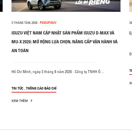
3 THÁNG TÁM, 2026
-
PICKUP/SUV
3
ISUZU VIỆT NAM CẬP NHẬT SẢN PHẨM ISUZU D-MAX VÀ
L
MU-X 2026: MỞ RỘNG LỰA CHỌN, NÂNG CẤP VẬN HÀNH VÀ
AN TOÀN
Đ
T
Hồ Chí Minh, ngày 3 tháng 8 năm 2026 - Công ty TNHH Ô…
X
,
TIN TỨC
THÔNG CÁO BÁO CHÍ
XEM THÊM