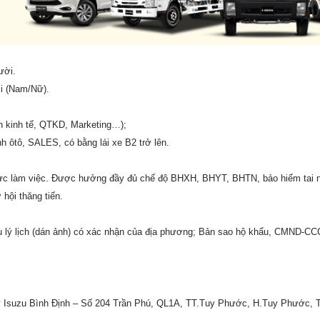
ời.
i (Nam/Nữ).
h kinh tế, QTKD, Marketing…);
h ôtô, SALES, có bằng lái xe B2 trở lên.
 lực làm việc. Được hưởng đầy đủ chế độ BHXH, BHYT, BHTN, bảo hiểm tai
hội thăng tiến.
 lý lịch (dán ảnh) có xác nhận của địa phương; Bản sao hộ khẩu, CMND-CCC
ty Isuzu Bình Định – Số 204 Trần Phú, QL1A, TT.Tuy Phước, H.Tuy Phước, T