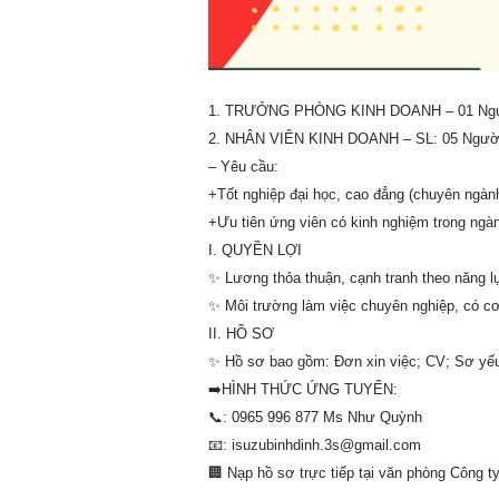
1. TRƯỞNG PHÒNG KINH DOANH – 01 Ngư
2. NHÂN VIÊN KINH DOANH – SL: 05 Ngườ
– Yêu cầu:
+Tốt nghiệp đại học, cao đẳng (chuyên ngàn
+Ưu tiên ứng viên có kinh nghiệm trong ngàn
I. QUYỀN LỢI
✨
Lương thỏa thuận, cạnh tranh theo năng
✨
Môi trường làm việc chuyên nghiệp, có cơ 
II. HỒ SƠ
✨
Hồ sơ bao gồm: Đơn xin việc; CV; Sơ yếu
➡️HÌNH THỨC ỨNG TUYỂN:
📞: 0965 996 877 Ms Như Quỳnh
📧: isuzubinhdinh.3s@gmail.com
🏢
Nạp hồ sơ trực tiếp tại văn phòng Công 