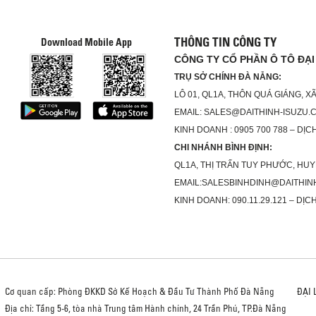
THÔNG TIN CÔNG TY
Download Mobile App
CÔNG TY CỔ PHẦN Ô TÔ ĐẠI
TRỤ SỞ CHÍNH ĐÀ NẴNG:
LÔ 01, QL1A, THÔN QUÁ GIÁNG, 
EMAIL: SALES@DAITHINH-ISUZU.
KINH DOANH : 0905 700 788 – DỊCH
CHI NHÁNH BÌNH ĐỊNH:
QL1A, THỊ TRẤN TUY PHƯỚC, HUY
EMAIL:SALESBINHDINH@DAITHIN
KINH DOANH: 090.11.29.121 – DỊCH
Cơ quan cấp: Phòng ĐKKD Sở Kế Hoạch & Đầu Tư Thành Phố Đà Nẵng
ĐẠI 
Địa chỉ: Tầng 5-6, tòa nhà Trung tâm Hành chính, 24 Trần Phú, TP.Đà Nẵng