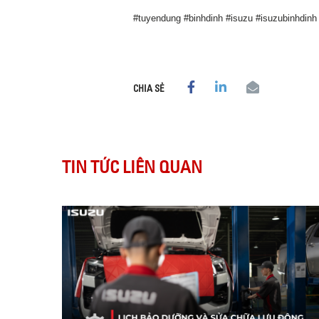
#tuyendung #binhdinh #isuzu #isuzubinhdinh 
CHIA SẺ
TIN TỨC LIÊN QUAN