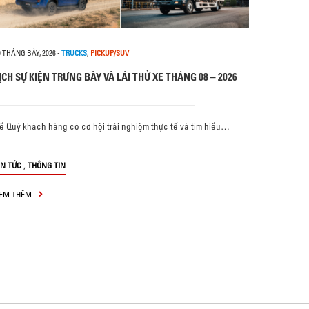
0 THÁNG BẢY, 2026
-
TRUCKS
,
PICKUP/SUV
ỊCH SỰ KIỆN TRƯNG BÀY VÀ LÁI THỬ XE THÁNG 08 – 2026
ể Quý khách hàng có cơ hội trải nghiệm thực tế và tìm hiểu…
,
IN TỨC
THÔNG TIN
EM THÊM