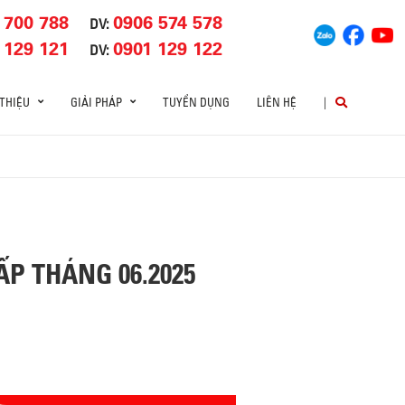
 700 788
0906 574 578
DV:
 129 121
0901 129 122
DV:
 THIỆU
GIẢI PHÁP
TUYỂN DỤNG
LIÊN HỆ
|
ẤP THÁNG 06.2025