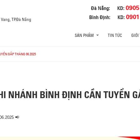
0905
Đà Nẵng:
KD:
0901
Bình Định:
KD:
a Vang, TP.Đà Nẵng
SẢN PHẨM
TIN TỨC
GIỚI
UYỂN GẤP THÁNG 06.2025
CHI NHÁNH BÌNH ĐỊNH CẦN TUYỂN G
📢
06.2025