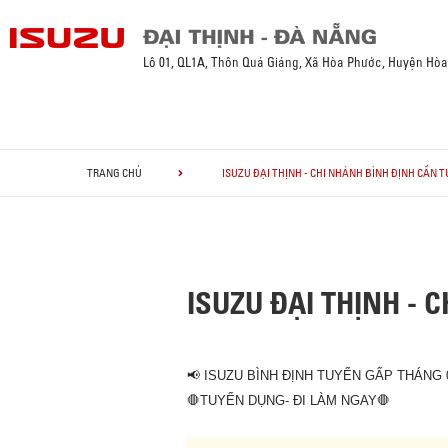
Lô 01, QL1A, Thôn Quá Giáng, Xã Hòa Phước, Huyện Hò
TRANG CHỦ
ISUZU ĐẠI THỊNH - CHI NHÁNH BÌNH ĐỊNH CẦN T
ISUZU ĐẠI THỊNH - 
📢
ISUZU BÌNH ĐỊNH TUYỂN GẤP THÁNG 
🛑TUYỂN DỤNG- ĐI LÀM NGAY🛑