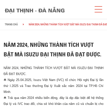
TRANG CHỦ
NĂM 2024, NHỮNG THÀNH TÍCH VƯỢT BẬT MÀ ISUZU ĐẠI THỊNH ĐÃ ĐẠ
NĂM 2024, NHỮNG THÀNH TÍCH VƯỢT
BẬT MÀ ISUZU ĐẠI THỊNH ĐÃ ĐẠT ĐƯỢC.
NĂM 2024, NHỮNG THÀNH TÍCH VƯỢT BẬT MÀ ISUZU ĐẠI THỊNH
ĐÃ ĐẠT ĐƯỢC.
☘
Ngày 25.04.2025, Isuzu Việt Nam (IVC) tổ chức Hội nghị Đại lý lần
thứ I.2025 và Trao thưởng Đại lý Xuất sắc năm 2024 tại TP.Hồ Chí
Minh.
☘
Trải qua năm 2024 nhiều biến động, đây là dịp đặc biệt để hệ thống
Đại lý và IVC trao đổi, chia sẻ khó khăn của năm cũ và chuẩn bị cho