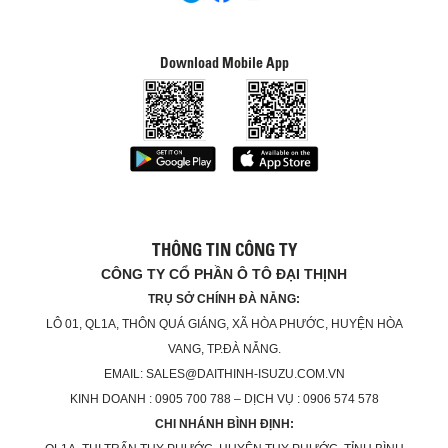
Download Mobile App
THÔNG TIN CÔNG TY
CÔNG TY CỔ PHẦN Ô TÔ ĐẠI THỊNH
TRỤ SỞ CHÍNH ĐÀ NẴNG:
LÔ 01, QL1A, THÔN QUÁ GIÁNG, XÃ HÒA PHƯỚC, HUYỆN HÒA
VANG, TP.ĐÀ NẴNG.
EMAIL: SALES@DAITHINH-ISUZU.COM.VN
KINH DOANH : 0905 700 788 – DỊCH VỤ : 0906 574 578
CHI NHÁNH BÌNH ĐỊNH: