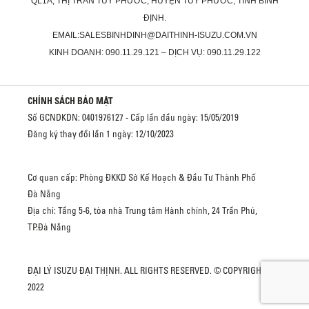
QL1A, THỊ TRẤN TUY PHƯỚC, HUYỆN TUY PHƯỚC, TỈNH BÌNH
ĐỊNH.
EMAIL:SALESBINHDINH@DAITHINH-ISUZU.COM.VN
KINH DOANH: 090.11.29.121 – DỊCH VỤ: 090.11.29.122
CHÍNH SÁCH BẢO MẬT
Số GCNDKDN: 0401976127 - Cấp lần đầu ngày: 15/05/2019
Đăng ký thay đổi lần 1 ngày: 12/10/2023
Cơ quan cấp: Phòng ĐKKD Sở Kế Hoạch & Đầu Tư Thành Phố
Đà Nẵng
Địa chỉ: Tầng 5-6, tòa nhà Trung tâm Hành chính, 24 Trần Phú,
TP.Đà Nẵng
ĐẠI LÝ ISUZU ĐẠI THỊNH. ALL RIGHTS RESERVED. © COPYRIGHT
2022