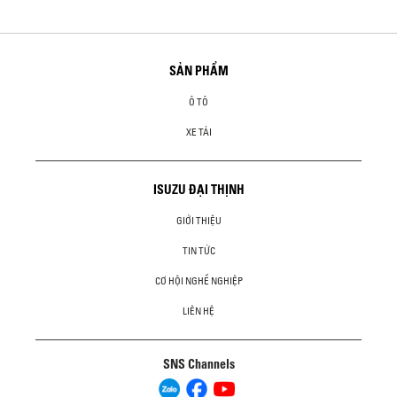
SẢN PHẨM
Ô TÔ
XE TẢI
ISUZU ĐẠI THỊNH
GIỚI THIỆU
TIN TỨC
CƠ HỘI NGHỀ NGHIỆP
LIÊN HỆ
SNS Channels