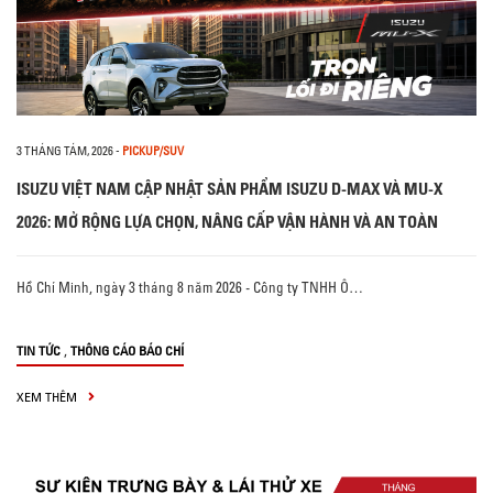
3 THÁNG TÁM, 2026
-
PICKUP/SUV
ISUZU VIỆT NAM CẬP NHẬT SẢN PHẨM ISUZU D-MAX VÀ MU-X
2026: MỞ RỘNG LỰA CHỌN, NÂNG CẤP VẬN HÀNH VÀ AN TOÀN
Hồ Chí Minh, ngày 3 tháng 8 năm 2026 - Công ty TNHH Ô…
,
TIN TỨC
THÔNG CÁO BÁO CHÍ
XEM THÊM