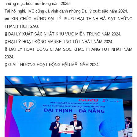
những mục tiêu mới trong năm 2025.
Tại hội nghi, IVC cũng đã vinh danh những Đại lý xuất sắc năm 2024.
🚛
XIN CHÚC MỪNG ĐẠI LÝ ISUZU ĐẠI THỊNH ĐÃ ĐẠT NHỮNG
THÀNH TÍCH SAU:
️🎖️ ĐẠI LÝ XUẤT SẮC NHẤT KHU VỰC MIỀN TRUNG NĂM 2024.
🎖️ ĐẠI LÝ HOẠT ĐỘNG MARKETING TỐT NHẤT NĂM 2024.
🎖️ ĐẠI LÝ HOẠT ĐỘNG CHĂM SÓC KHÁCH HÀNG TỐT NHẤT NĂM
2024.
🎖️ GIẢI THƯỞNG HOẠT ĐỘNG HẬU MÃI NĂM 2024.