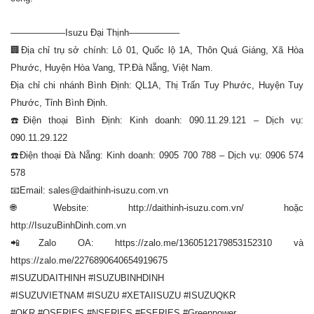
——————Isuzu Đại Thịnh—————–
🏢Địa chỉ trụ sở chính: Lô 01, Quốc lộ 1A, Thôn Quá Giáng, Xã Hòa
Phước, Huyện Hòa Vang, TP.Đà Nẵng, Việt Nam.
Địa chỉ chi nhánh Bình Định: QL1A, Thị Trấn Tuy Phước, Huyện Tuy
Phước, Tỉnh Bình Định.
☎️Điện thoại Bình Định: Kinh doanh: 090.11.29.121 – Dịch vụ:
090.11.29.122
☎️Điện thoại Đà Nẵng: Kinh doanh: 0905 700 788 – Dịch vụ: 0906 574
578
📧Email: sales@daithinh-isuzu.com.vn
🌐Website: http://daithinh-isuzu.com.vn/ hoặc
http://IsuzuBinhDinh.com.vn
📲Zalo OA: https://zalo.me/1360512179853152310 và
https://zalo.me/2276890640654919675
#ISUZUDAITHINH #ISUZUBINHDINH
#ISUZUVIETNAM #ISUZU #XETAIISUZU #ISUZUQKR
#QKR #QSERIES #NSERIES #FSERIES #Greenpower