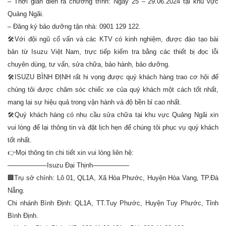
– Thời gian diễn ra chương trình: Ngày 25 – 29.06.2024 tại khu vực
Quảng Ngãi.
– Đăng ký bảo dưỡng tận nhà: 0901 129 122.
🛠
Với đội ngũ cố vấn và các KTV có kinh nghiệm, được đào tạo bài
bản từ Isuzu Việt Nam, trực tiếp kiểm tra bằng các thiết bị đọc lỗi
chuyên dùng, tư vấn, sửa chữa, bảo hành, bảo dưỡng.
🛠
ISUZU BÌNH ĐỊNH rất hi vọng được quý khách hàng trao cơ hội để
chúng tôi được chăm sóc chiếc xe của quý khách một cách tốt nhất,
mang lại sự hiệu quả trong vận hành và độ bền bỉ cao nhất.
🛠
Quý khách hàng có nhu cầu sửa chữa tại khu vực Quảng Ngãi xin
vui lòng để lại thông tin và đặt lịch hẹn để chúng tôi phục vụ quý khách
tốt nhất.
👉
Mọi thông tin chi tiết xin vui lòng liên hệ:
——————Isuzu Đại Thịnh—————–
🏢
Trụ sở chính: Lô 01, QL1A, Xã Hòa Phước, Huyện Hòa Vang, TP.Đà
Nẵng.
Chi nhánh Bình Định: QL1A, TT.Tuy Phước, Huyện Tuy Phước, Tỉnh
Bình Định.