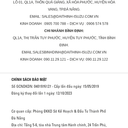
LÔ 01, QL1A, THÔN QUÁ GIÁNG, XÃ HÒA PHƯỚC, HUYỆN HÒA
VANG, TP.ĐÀ NẴNG.
EMAIL: SALES@DAITHINH-ISUZU.COM.VN
KINH DOANH : 0905 700 788 – DỊCH VỤ : 0906 574 578
CHI NHÁNH BÌNH ĐỊNH:
QL1A, THỊ TRẤN TUY PHƯỚC, HUYỆN TUY PHƯỚC, TỈNH BÌNH
ĐỊNH.
EMAIL:SALESBINHDINH@DAITHINH-ISUZU.COM.VN
KINH DOANH: 090.11.29.121 – DỊCH VỤ: 090.11.29.122
CHÍNH SÁCH BẢO MẬT
Số GCNDKDN: 0401976127 - Cấp lần đầu ngày: 15/05/2019
Đăng ký thay đổi lần 1 ngày: 12/10/2023
Cơ quan cấp: Phòng ĐKKD Sở Kế Hoạch & Đầu Tư Thành Phố
Đà Nẵng
Địa chỉ: Tầng 5-6, tòa nhà Trung tâm Hành chính, 24 Trần Phú,