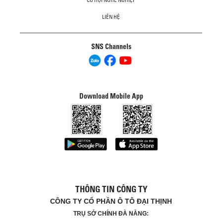
CƠ HỘI NGHỀ NGHIỆP
LIÊN HỆ
SNS Channels
Download Mobile App
THÔNG TIN CÔNG TY
CÔNG TY CỔ PHẦN Ô TÔ ĐẠI THỊNH
TRỤ SỞ CHÍNH ĐÀ NẴNG: