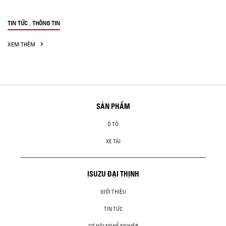
,
TIN TỨC
THÔNG TIN
XEM THÊM
SẢN PHẨM
Ô TÔ
XE TẢI
ISUZU ĐẠI THỊNH
GIỚI THIỆU
TIN TỨC