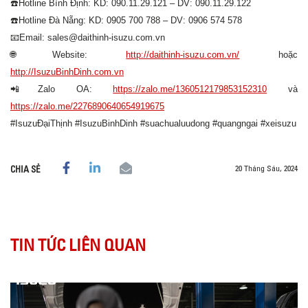
☎️
Hotline Bình Định: KD: 090.11.29.121 – DV: 090.11.29.122
☎️
Hotline Đà Nẵng: KD: 0905 700 788 – DV: 0906 574 578
📧
Email: sales@daithinh-isuzu.com.vn
🌐
Website:
http://daithinh-isuzu.com.vn/
hoặc
http://IsuzuBinhDinh.com.vn
📲
Zalo OA:
https://zalo.me/1360512179853152310
và
https://zalo.me/2276890640654919675
#IsuzuĐạiThịnh
#IsuzuBinhDinh
#suachualuudong
#quangngai
#xeisuzu
20 Tháng Sáu, 2024
CHIA SẺ
TIN TỨC LIÊN QUAN