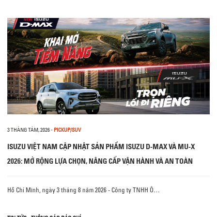
3 THÁNG TÁM, 2026
-
PICKUP/SUV
ISUZU VIỆT NAM CẬP NHẬT SẢN PHẨM ISUZU D-MAX VÀ MU-X
2026: MỞ RỘNG LỰA CHỌN, NÂNG CẤP VẬN HÀNH VÀ AN TOÀN
Hồ Chí Minh, ngày 3 tháng 8 năm 2026 - Công ty TNHH Ô…