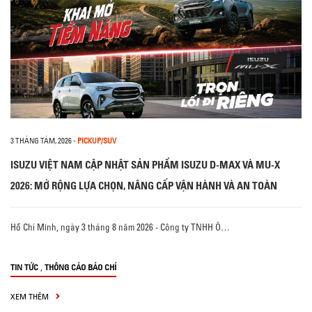
3 THÁNG TÁM, 2026
-
PICKUP/SUV
ISUZU VIỆT NAM CẬP NHẬT SẢN PHẨM ISUZU D-MAX VÀ MU-X
2026: MỞ RỘNG LỰA CHỌN, NÂNG CẤP VẬN HÀNH VÀ AN TOÀN
Hồ Chí Minh, ngày 3 tháng 8 năm 2026 - Công ty TNHH Ô…
,
TIN TỨC
THÔNG CÁO BÁO CHÍ
XEM THÊM