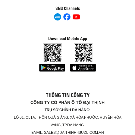
SNS Channels
Download Mobile App
THÔNG TIN CÔNG TY
CÔNG TY CỔ PHẦN Ô TÔ ĐẠI THỊNH
TRỤ SỞ CHÍNH ĐÀ NẴNG:
LÔ 01, QL1A, THÔN QUÁ GIÁNG, XÃ HÒA PHƯỚC, HUYỆN HÒA
VANG, TP.ĐÀ NẴNG.
EMAIL: SALES@DAITHINH-ISUZU.COM.VN