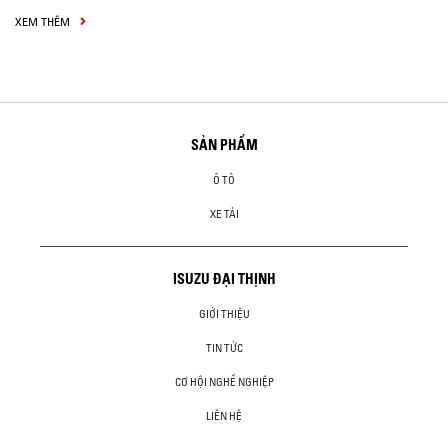
XEM THÊM
SẢN PHẨM
Ô TÔ
XE TẢI
ISUZU ĐẠI THỊNH
GIỚI THIỆU
TIN TỨC
CƠ HỘI NGHỀ NGHIỆP
LIÊN HỆ