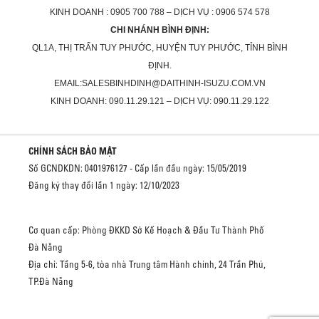
KINH DOANH : 0905 700 788 – DỊCH VỤ : 0906 574 578
CHI NHÁNH BÌNH ĐỊNH:
QL1A, THỊ TRẤN TUY PHƯỚC, HUYỆN TUY PHƯỚC, TỈNH BÌNH
ĐỊNH.
EMAIL:SALESBINHDINH@DAITHINH-ISUZU.COM.VN
KINH DOANH: 090.11.29.121 – DỊCH VỤ: 090.11.29.122
CHÍNH SÁCH BẢO MẬT
Số GCNDKDN: 0401976127 - Cấp lần đầu ngày: 15/05/2019
Đăng ký thay đổi lần 1 ngày: 12/10/2023
Cơ quan cấp: Phòng ĐKKD Sở Kế Hoạch & Đầu Tư Thành Phố
Đà Nẵng
Địa chỉ: Tầng 5-6, tòa nhà Trung tâm Hành chính, 24 Trần Phú,
TP.Đà Nẵng