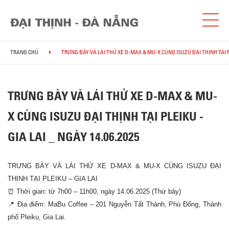
TRANG CHỦ
TRƯNG BÀY VÀ LÁI THỬ XE D-MAX & MU-X CÙNG ISUZU ĐẠI THỊNH TẠI PLE
TRƯNG BÀY VÀ LÁI THỬ XE D-MAX & MU-
X CÙNG ISUZU ĐẠI THỊNH TẠI PLEIKU -
GIA LAI _ NGÀY 14.06.2025
TRƯNG BÀY VÀ LÁI THỬ XE D-MAX & MU-X CÙNG ISUZU ĐẠI
THỊNH TẠI PLEIKU – GIA LAI
⏰
Thời gian: từ 7h00 – 11h00, ngày 14.06.2025 (Thứ bảy)
📍
Địa điểm: MaBu Coffee – 201 Nguyễn Tất Thành, Phù Đổng, Thành
phố Pleiku, Gia Lai.