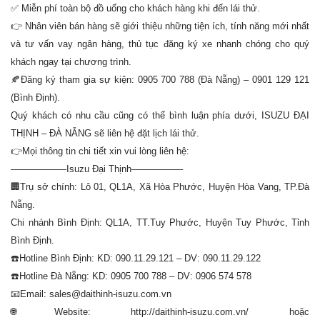
✅
Miễn phí toàn bộ đồ uống cho khách hàng khi đến lái thử.
👉
Nhân viên bán hàng sẽ giới thiệu những tiện ích, tính năng mới nhất
và tư vấn vay ngân hàng, thủ tục đăng ký xe nhanh chóng cho quý
khách ngay tại chương trình.
🍂Đăng ký tham gia sự kiện: 0905 700 788 (Đà Nẵng) – 0901 129 121
(Bình Định).
Quý khách có nhu cầu cũng có thể bình luận phía dưới, ISUZU ĐẠI
THỊNH – ĐÀ NẴNG sẽ liên hệ đặt lịch lái thử.
👉Mọi thông tin chi tiết xin vui lòng liên hệ:
——————Isuzu Đại Thịnh—————–
🏢Trụ sở chính: Lô 01, QL1A, Xã Hòa Phước, Huyện Hòa Vang, TP.Đà
Nẵng.
Chi nhánh Bình Định: QL1A, TT.Tuy Phước, Huyện Tuy Phước, Tỉnh
Bình Định.
☎️Hotline Bình Định: KD: 090.11.29.121 – DV: 090.11.29.122
☎️Hotline Đà Nẵng: KD: 0905 700 788 – DV: 0906 574 578
📧Email: sales@daithinh-isuzu.com.vn
🌐Website: http://daithinh-isuzu.com.vn/ hoặc