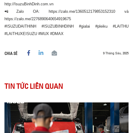
http://IsuzuBinhDinh.com.vn
📲Zalo OA: https://zalo.me/1360512179853152310 và
https://zalo.me/2276890640654919675
#ISUZUDAITHINH #ISUZUBINHDINH #gialai #pleiku #LAITHU
#LAITHUXEISUZU #MUX #DMAX
9 Tháng Sáu, 2025
CHIA SẺ
TIN TỨC LIÊN QUAN