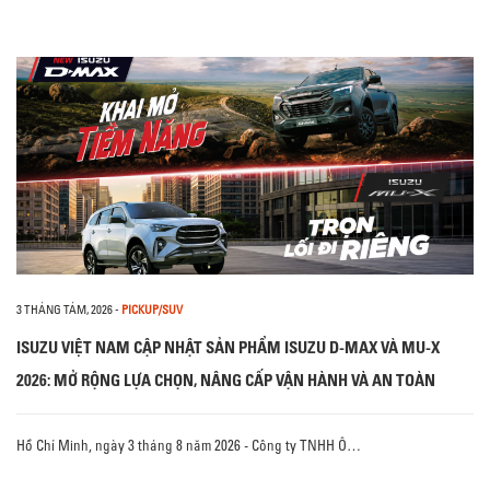
3 THÁNG TÁM, 2026
-
PICKUP/SUV
ISUZU VIỆT NAM CẬP NHẬT SẢN PHẨM ISUZU D-MAX VÀ MU-X
2026: MỞ RỘNG LỰA CHỌN, NÂNG CẤP VẬN HÀNH VÀ AN TOÀN
Hồ Chí Minh, ngày 3 tháng 8 năm 2026 - Công ty TNHH Ô…