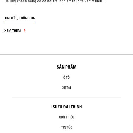
Để Quý khách hàng có cơ hội trải nghiệm thực tế và tìm hiểu…
,
TIN TỨC
THÔNG TIN
XEM THÊM
SẢN PHẨM
Ô TÔ
XE TẢI
ISUZU ĐẠI THỊNH
GIỚI THIỆU
TIN TỨC