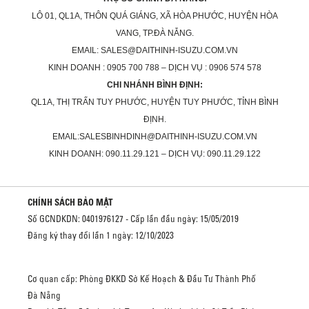
LÔ 01, QL1A, THÔN QUÁ GIÁNG, XÃ HÒA PHƯỚC, HUYỆN HÒA
VANG, TP.ĐÀ NẴNG.
EMAIL: SALES@DAITHINH-ISUZU.COM.VN
KINH DOANH : 0905 700 788 – DỊCH VỤ : 0906 574 578
CHI NHÁNH BÌNH ĐỊNH:
QL1A, THỊ TRẤN TUY PHƯỚC, HUYỆN TUY PHƯỚC, TỈNH BÌNH
ĐỊNH.
EMAIL:SALESBINHDINH@DAITHINH-ISUZU.COM.VN
KINH DOANH: 090.11.29.121 – DỊCH VỤ: 090.11.29.122
CHÍNH SÁCH BẢO MẬT
Số GCNDKDN: 0401976127 - Cấp lần đầu ngày: 15/05/2019
Đăng ký thay đổi lần 1 ngày: 12/10/2023
Cơ quan cấp: Phòng ĐKKD Sở Kế Hoạch & Đầu Tư Thành Phố
Đà Nẵng