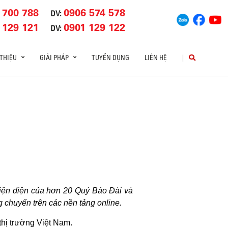
 700 788
0906 574 578
DV:
 129 121
0901 129 122
DV:
 THIỆU
GIẢI PHÁP
TUYỂN DỤNG
LIÊN HỆ
|
hiện diện của hơn 20 Quý Báo Đài và
chuyến trên các nền tảng online.
 thị trường Việt Nam.