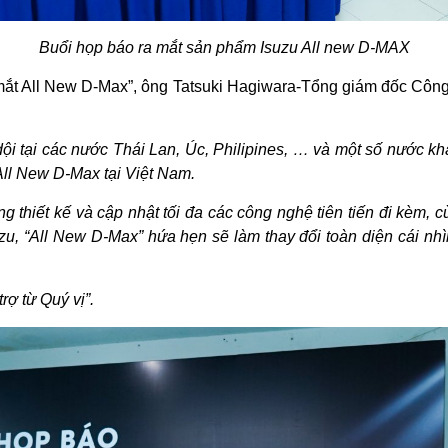
Buổi họp báo ra mắt sản phẩm Isuzu All new D-MAX
 mắt All New D-Max”, ông Tatsuki Hagiwara-Tổng giám đốc Cô
i tại các nước Thái Lan, Úc, Philipines, … và một số nước khá
 All New D-Max tại Việt Nam.
ong thiết kế và cập nhật tối đa các công nghệ tiên tiến đi kèm, 
uzu, “All New D-Max” hứa hẹn sẽ làm thay đổi toàn diện cái nh
ợ từ Quý vị”.