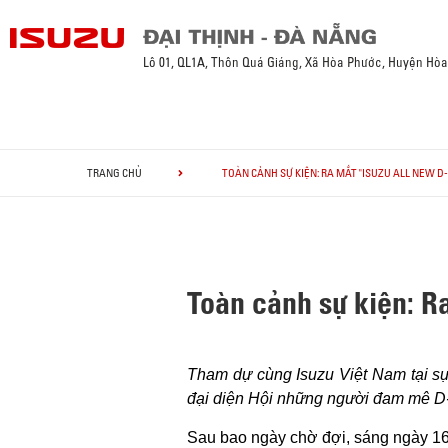
Lô 01, QL1A, Thôn Quá Giáng, Xã Hòa Phước, Huyện Hò
TRANG CHỦ
TOÀN CẢNH SỰ KIỆN: RA MẮT "ISUZU ALL NEW D
Toàn cảnh sự kiện: R
Tham dự cùng Isuzu Việt Nam tại s
đại diện Hội những người đam mê D-
Sau bao ngày chờ đợi, sáng ngày 1