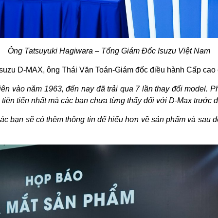
Ông Tatsuyuki Hagiwara – Tổng Giám Đốc Isuzu Việt Nam
a Isuzu D-MAX, ông Thái Văn Toán-Giám đốc điều hành Cấp cao c
tiên vào năm 1963, đến nay đã trải qua 7 lần thay đổi model. 
i tiên tiến nhất mà các bạn chưa từng thấy đối với D-Max trước đ
c bạn sẽ có thêm thông tin để hiểu hơn về sản phẩm và sau đó s