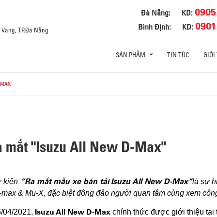
0905
Đà Nẵng:
KD:
0901
Bình Định:
KD:
a Vang, TP.Đà Nẵng
SẢN PHẨM
TIN TỨC
GIỚI
-MAX"
a mắt "Isuzu All New D-Max"
“Ra mắt mẫu xe bán tải Isuzu All New D-Max”
ự kiện
là sự 
max & Mu-X, đặc biệt đông đảo người quan tâm cùng xem công 
Isuzu All New D-Max
6/04/2021,
chính thức được giới thiệu tại