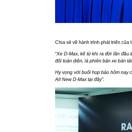
Chia sẻ về hành trình phát triển củ
“
Xe D-Max, kể từ khi ra đời lần đầu 
đổi toàn diện, là phiên bản xe bán tả
Hy vọng với buổi họp báo hôm nay cá
All New D-Max tại đây”.