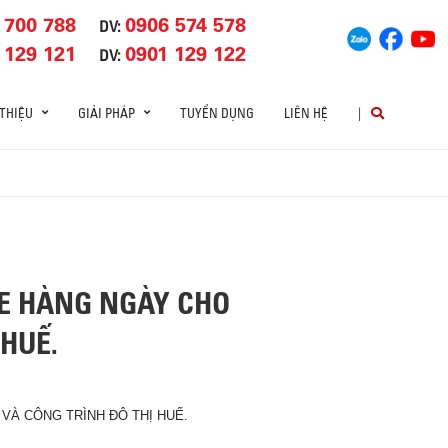
 700 788
0906 574 578
DV:
 129 121
0901 129 122
DV:
 THIỆU
GIẢI PHÁP
TUYỂN DỤNG
LIÊN HỆ
|
E HÀNG NGÀY CHO
HUẾ.
À CÔNG TRÌNH ĐÔ THỊ HUẾ.