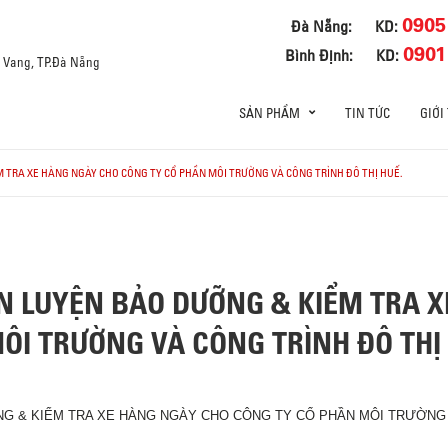
0905
Đà Nẵng:
KD:
0901
Bình Định:
KD:
a Vang, TP.Đà Nẵng
SẢN PHẨM
TIN TỨC
GIỚI
TRA XE HÀNG NGÀY CHO CÔNG TY CỔ PHẦN MÔI TRƯỜNG VÀ CÔNG TRÌNH ĐÔ THỊ HUẾ.
N LUYỆN BẢO DƯỠNG & KIỂM TRA X
ÔI TRƯỜNG VÀ CÔNG TRÌNH ĐÔ THỊ 
 & KIỂM TRA XE HÀNG NGÀY CHO CÔNG TY CỔ PHẦN MÔI TRƯỜNG V