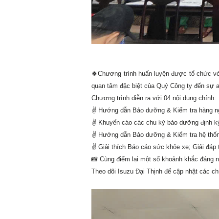
🍀Chương trình huấn luyện được tổ chức vớ
quan tâm đặc biệt của Quý Công ty đến sự a
Chương trình diễn ra với 04 nội dung chính:
✌️ Hướng dẫn Bảo dưỡng & Kiểm tra hàng ngà
✌️ Khuyến cáo các chu kỳ bảo dưỡng định k
✌️ Hướng dẫn Bảo dưỡng & Kiểm tra hệ thốn
✌️ Giải thích Báo cáo sức khỏe xe; Giải đáp
📸
Cùng điểm lại một số khoảnh khắc đáng n
Theo dõi Isuzu Đại Thịnh để cập nhật các ch