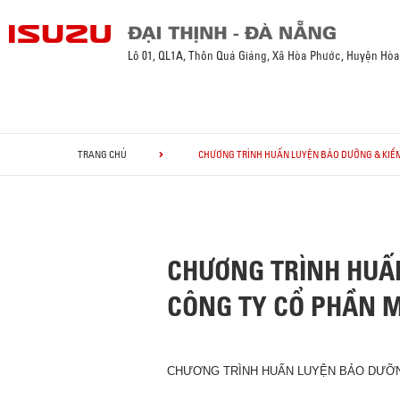
Lô 01, QL1A, Thôn Quá Giáng, Xã Hòa Phước, Huyện Hò
TRANG CHỦ
CHƯƠNG TRÌNH HUẤN LUYỆN BẢO DƯỠNG & KIỂM 
CHƯƠNG TRÌNH HUẤ
CÔNG TY CỔ PHẦN M
CHƯƠNG TRÌNH HUẤN LUYỆN BẢO DƯỠNG