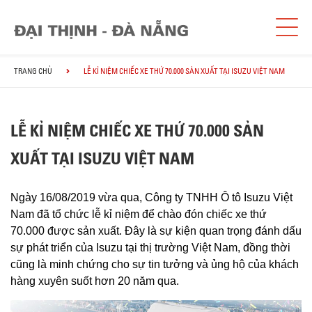
TRANG CHỦ
LỄ KỈ NIỆM CHIẾC XE THỨ 70.000 SẢN XUẤT TẠI ISUZU VIỆT NAM
LỄ KỈ NIỆM CHIẾC XE THỨ 70.000 SẢN
XUẤT TẠI ISUZU VIỆT NAM
Ngày 16/08/2019 vừa qua, Công ty TNHH Ô tô Isuzu Việt
Nam đã tổ chức lễ kỉ niệm để chào đón chiếc xe thứ
70.000 được sản xuất. Đây là sự kiện quan trọng đánh dấu
sự phát triển của Isuzu tại thị trường Việt Nam, đồng thời
cũng là minh chứng cho sự tin tưởng và ủng hộ của khách
hàng xuyên suốt hơn 20 năm qua.