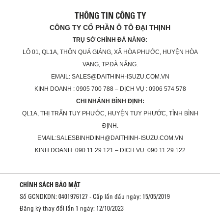
THÔNG TIN CÔNG TY
CÔNG TY CỔ PHẦN Ô TÔ ĐẠI THỊNH
TRỤ SỞ CHÍNH ĐÀ NẴNG:
LÔ 01, QL1A, THÔN QUÁ GIÁNG, XÃ HÒA PHƯỚC, HUYỆN HÒA
VANG, TP.ĐÀ NẴNG.
EMAIL: SALES@DAITHINH-ISUZU.COM.VN
KINH DOANH : 0905 700 788 – DỊCH VỤ : 0906 574 578
CHI NHÁNH BÌNH ĐỊNH:
QL1A, THỊ TRẤN TUY PHƯỚC, HUYỆN TUY PHƯỚC, TỈNH BÌNH
ĐỊNH.
EMAIL:SALESBINHDINH@DAITHINH-ISUZU.COM.VN
KINH DOANH: 090.11.29.121 – DỊCH VỤ: 090.11.29.122
CHÍNH SÁCH BẢO MẬT
Số GCNDKDN: 0401976127 - Cấp lần đầu ngày: 15/05/2019
Đăng ký thay đổi lần 1 ngày: 12/10/2023