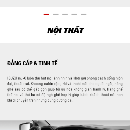
NỘI THẤT
ĐẲNG CẤP & TINH TẾ
ISUZU mu-X luôn thu hút mọi ánh nhìn và khơi gợi phong cách sống hiện
đại, thoái mái. Khoang cabin rộng rãi và thoải mái cho người ngồi, hàng
ghế sau có thể gấp gọn giúp tối ưu hóa không gian hành lý. Hàng ghế
thứ hai và thứ ba có độ ngả ghế hợp lý giúp hành khách thoải mái hơn
khi di chuyển trên những cung đường dài.