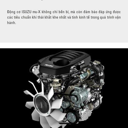
Động cơ ISUZU mu-X không chỉ bền bỉ, mà còn đảm bảo đáp ứng được
các tiêu chuẩn khí thải khắt khe nhất và tính kinh tế trong quá trình vận
hành.