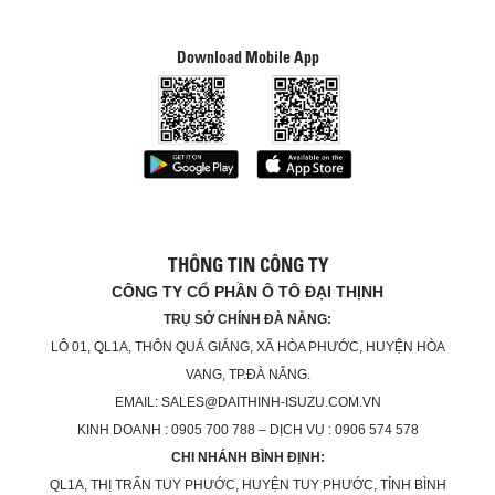
Download Mobile App
THÔNG TIN CÔNG TY
CÔNG TY CỔ PHẦN Ô TÔ ĐẠI THỊNH
TRỤ SỞ CHÍNH ĐÀ NẴNG:
LÔ 01, QL1A, THÔN QUÁ GIÁNG, XÃ HÒA PHƯỚC, HUYỆN HÒA
VANG, TP.ĐÀ NẴNG.
EMAIL: SALES@DAITHINH-ISUZU.COM.VN
KINH DOANH : 0905 700 788 – DỊCH VỤ : 0906 574 578
CHI NHÁNH BÌNH ĐỊNH:
QL1A, THỊ TRẤN TUY PHƯỚC, HUYỆN TUY PHƯỚC, TỈNH BÌNH