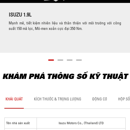
ISUZU 1.9L
Mạnh mẽ, tiết kiệm nhiên liệu và thân thiện với môi trường với công
suất 150 mã lực, Mô-men xoắn cực đại 350 Nm.
KHÁM PHÁ THÔNG SỐ KỸ THUẬT
KHÁI QUÁT
KÍCH THƯỚC & TRỌNG LƯỢNG
ĐỘNG CƠ
HỘP SỐ
Tên nhà sản xuất
Isuzu Motors Co., (Thailand) LTD