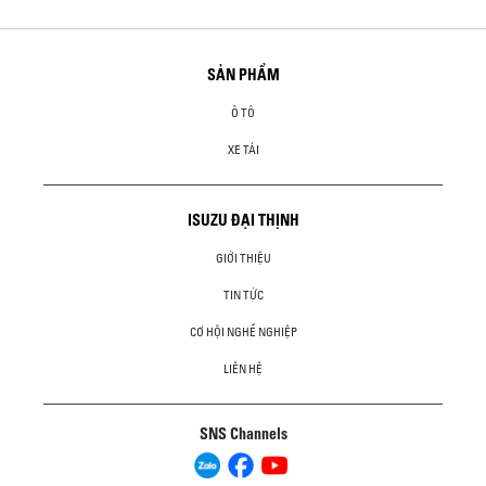
SẢN PHẨM
Ô TÔ
XE TẢI
ISUZU ĐẠI THỊNH
GIỚI THIỆU
TIN TỨC
CƠ HỘI NGHỀ NGHIỆP
LIÊN HỆ
SNS Channels