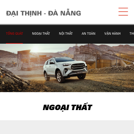
TỔNG QUÁT
NGOẠI THẤT
NỘI THẤT
AN TOÀN
VẬN HÀNH
TH
NGOẠI THẤT