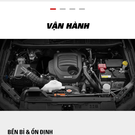
VẬN HÀNH
BỀN BỈ & ỔN ĐỊNH