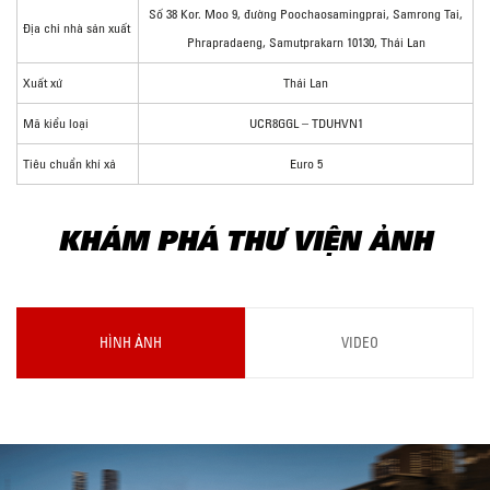
Số 38 Kor. Moo 9, đường Poochaosamingprai, Samrong Tai,
Địa chỉ nhà sản xuất
Phrapradaeng, Samutprakarn 10130, Thái Lan
Xuất xứ
Thái Lan
Mã kiểu loại
UCR8GGL – TDUHVN1
Tiêu chuẩn khí xả
Euro 5
KHÁM PHÁ THƯ VIỆN ẢNH
HÌNH ẢNH
VIDEO