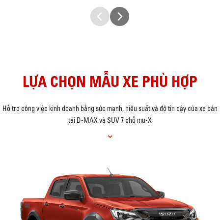
LỰA CHỌN MẪU XE PHÙ HỢP
Hỗ trợ công việc kinh doanh bằng sức mạnh, hiệu suất và độ tin cậy của xe bán
tải D-MAX và SUV 7 chỗ mu-X