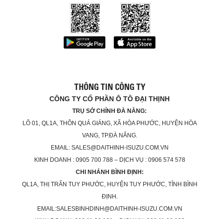
THÔNG TIN CÔNG TY
CÔNG TY CỔ PHẦN Ô TÔ ĐẠI THỊNH
TRỤ SỞ CHÍNH ĐÀ NẴNG:
LÔ 01, QL1A, THÔN QUÁ GIÁNG, XÃ HÒA PHƯỚC, HUYỆN HÒA
VANG, TP.ĐÀ NẴNG.
EMAIL: SALES@DAITHINH-ISUZU.COM.VN
KINH DOANH : 0905 700 788 – DỊCH VỤ : 0906 574 578
CHI NHÁNH BÌNH ĐỊNH:
QL1A, THỊ TRẤN TUY PHƯỚC, HUYỆN TUY PHƯỚC, TỈNH BÌNH
ĐỊNH.
EMAIL:SALESBINHDINH@DAITHINH-ISUZU.COM.VN