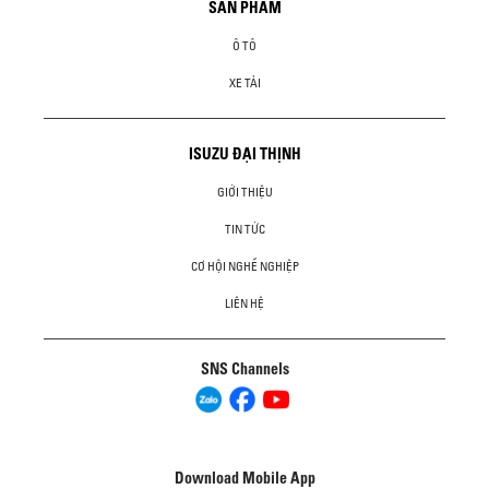
SẢN PHẨM
Ô TÔ
XE TẢI
ISUZU ĐẠI THỊNH
GIỚI THIỆU
TIN TỨC
CƠ HỘI NGHỀ NGHIỆP
LIÊN HỆ
SNS Channels
Download Mobile App