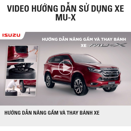
VIDEO HƯỚNG DẪN SỬ DỤNG XE
MU-X
HƯỚNG DẪN NÂNG GẦM VÀ THAY BÁNH XE