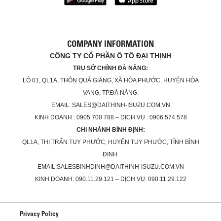
COMPANY INFORMATION
CÔNG TY CỔ PHẦN Ô TÔ ĐẠI THỊNH
TRỤ SỞ CHÍNH ĐÀ NẴNG:
LÔ 01, QL1A, THÔN QUÁ GIÁNG, XÃ HÒA PHƯỚC, HUYỆN HÒA
VANG, TP.ĐÀ NẴNG.
EMAIL: SALES@DAITHINH-ISUZU.COM.VN
KINH DOANH : 0905 700 788 – DỊCH VỤ : 0906 574 578
CHI NHÁNH BÌNH ĐỊNH:
QL1A, THỊ TRẤN TUY PHƯỚC, HUYỆN TUY PHƯỚC, TỈNH BÌNH
ĐỊNH.
EMAIL:SALESBINHDINH@DAITHINH-ISUZU.COM.VN
KINH DOANH: 090.11.29.121 – DỊCH VỤ: 090.11.29.122
Privacy Policy