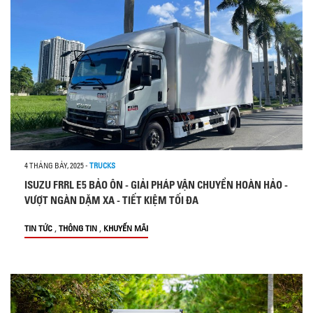
4 THÁNG BẢY, 2025
-
TRUCKS
ISUZU FRRL E5 BẢO ÔN - GIẢI PHÁP VẬN CHUYỂN HOÀN HẢO -
VƯỢT NGÀN DẶM XA - TIẾT KIỆM TỐI ĐA
,
,
TIN TỨC
THÔNG TIN
KHUYẾN MÃI