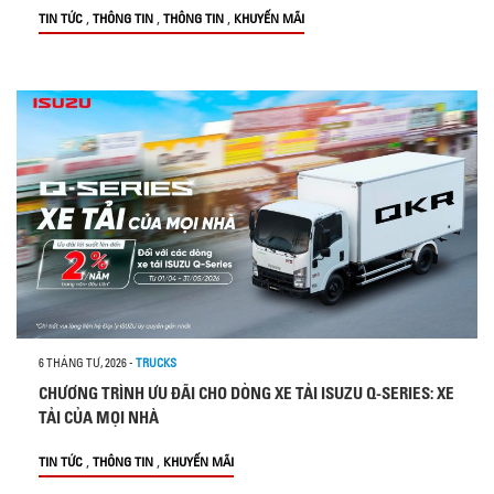
,
,
,
TIN TỨC
THÔNG TIN
THÔNG TIN
KHUYẾN MÃI
6 THÁNG TƯ, 2026
-
TRUCKS
CHƯƠNG TRÌNH ƯU ĐÃI CHO DÒNG XE TẢI ISUZU Q-SERIES: XE
TẢI CỦA MỌI NHÀ
,
,
TIN TỨC
THÔNG TIN
KHUYẾN MÃI