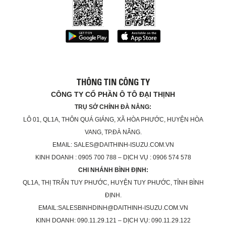
THÔNG TIN CÔNG TY
CÔNG TY CỔ PHẦN Ô TÔ ĐẠI THỊNH
TRỤ SỞ CHÍNH ĐÀ NẴNG:
LÔ 01, QL1A, THÔN QUÁ GIÁNG, XÃ HÒA PHƯỚC, HUYỆN HÒA
VANG, TP.ĐÀ NẴNG.
EMAIL: SALES@DAITHINH-ISUZU.COM.VN
KINH DOANH : 0905 700 788 – DỊCH VỤ : 0906 574 578
CHI NHÁNH BÌNH ĐỊNH:
QL1A, THỊ TRẤN TUY PHƯỚC, HUYỆN TUY PHƯỚC, TỈNH BÌNH
ĐỊNH.
EMAIL:SALESBINHDINH@DAITHINH-ISUZU.COM.VN
KINH DOANH: 090.11.29.121 – DỊCH VỤ: 090.11.29.122