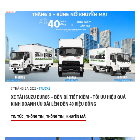
7 THÁNG BA, 2026
-
TRUCKS
XE TẢI ISUZU EURO5 – BỀN BỈ, TIẾT KIỆM - TỐI ƯU HIỆU QUẢ
KINH DOANH ƯU ĐÃI LÊN ĐẾN 40 RIỆU ĐỒNG
,
,
,
TIN TỨC
THÔNG TIN
THÔNG TIN
KHUYẾN MÃI