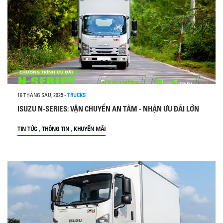
16 THÁNG SÁU, 2025
-
TRUCKS
ISUZU N-SERIES: VẬN CHUYỂN AN TÂM - NHẬN ƯU ĐÃI LỚN
,
,
TIN TỨC
THÔNG TIN
KHUYẾN MÃI