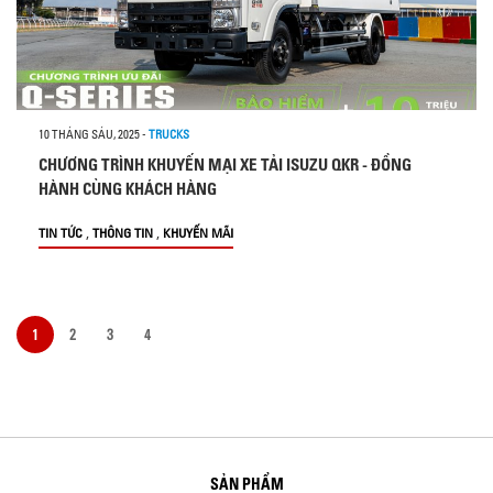
10 THÁNG SÁU, 2025
-
TRUCKS
CHƯƠNG TRÌNH KHUYẾN MẠI XE TẢI ISUZU QKR - ĐỒNG
HÀNH CÙNG KHÁCH HÀNG
,
,
TIN TỨC
THÔNG TIN
KHUYẾN MÃI
1
2
3
4
SẢN PHẨM