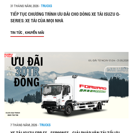
31 THÁNG NĂM, 2026
-
TRUCKS
TIẾP TỤC CHƯƠNG TRÌNH ƯU ĐÃI CHO DÒNG XE TẢI ISUZU Q-
SERIES: XE TẢI CỦA MỌI NHÀ
,
TIN TỨC
KHUYẾN MÃI
7 THÁNG NĂM, 2026
-
TRUCKS