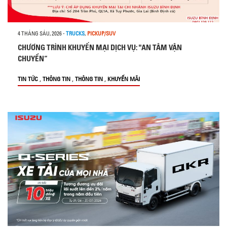
4 THÁNG SÁU, 2026
-
TRUCKS
,
PICKUP/SUV
CHƯƠNG TRÌNH KHUYẾN MẠI DỊCH VỤ: "AN TÂM VẬN
CHUYỂN“
,
,
,
TIN TỨC
THÔNG TIN
THÔNG TIN
KHUYẾN MÃI