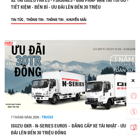
XE TẢI ISUZU FRR E5 - FSR90NE5 - GIẢI PHÁP VẬN TẢI TỐI ƯU -
TIẾT KIỆM - BỀN BỈ - ƯU ĐÃI LÊN ĐẾN 30 TRIỆU
,
,
,
TIN TỨC
THÔNG TIN
THÔNG TIN
KHUYẾN MÃI
7 THÁNG NĂM, 2026
-
TRUCKS
ISUZU QKR - N-SERIES EURO5 – ĐẲNG CẤP XE TẢI NHẬT - ƯU
ĐÃI LÊN ĐẾN 30 TRIỆU ĐỒNG