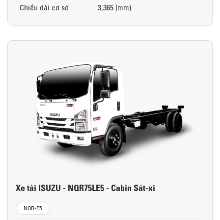
Chiều dài cơ sở
3,365 (mm)
Xe tải ISUZU - NQR75LE5 - Cabin Sát-xi
NQR-E5