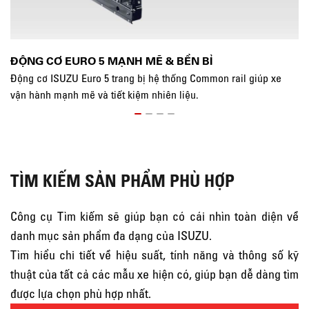
ĐỘNG CƠ EURO 5 MẠNH MẼ & BỀN BỈ
K
Động cơ ISUZU Euro 5 trang bị hệ thống Common rail giúp xe
Kh
vận hành mạnh mẽ và tiết kiệm nhiên liệu.
kh
TÌM KIẾM SẢN PHẨM PHÙ HỢP
Công cụ Tìm kiếm sẽ giúp bạn có cái nhìn toàn diện về
danh mục sản phẩm đa dạng của ISUZU.
Tìm hiểu chi tiết về hiệu suất, tính năng và thông số kỹ
thuật của tất cả các mẫu xe hiện có, giúp bạn dễ dàng tìm
được lựa chọn phù hợp nhất.