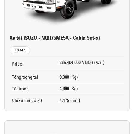
Xe tải ISUZU - NQR75ME5A - Cabin Sát-xi
NQR-E5
865.404.000 VND (+VAT)
Price
Tổng trọng tải
9,000 (Kg)
Tải trọng
4,990 (Kg)
Chiều dài cơ sở
4,475 (mm)