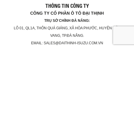
THÔNG TIN CÔNG TY
CÔNG TY CỔ PHẦN Ô TÔ ĐẠI THỊNH
TRỤ SỞ CHÍNH ĐÀ NẴNG:
LÔ 01, QL1A, THÔN QUÁ GIÁNG, XÃ HÒA PHƯỚC, HUYỆN HÒA
VANG, TP.ĐÀ NẴNG.
EMAIL: SALES@DAITHINH-ISUZU.COM.VN
KINH DOANH : 0905 700 788 – DỊCH VỤ : 0906 574 578
CHI NHÁNH BÌNH ĐỊNH:
QL1A, THỊ TRẤN TUY PHƯỚC, HUYỆN TUY PHƯỚC, TỈNH BÌNH
ĐỊNH.
EMAIL:SALESBINHDINH@DAITHINH-ISUZU.COM.VN
KINH DOANH: 090.11.29.121 – DỊCH VỤ: 090.11.29.122
CHÍNH SÁCH BẢO MẬT
Số GCNDKDN: 0401976127 - Cấp lần đầu ngày: 15/05/2019
Đăng ký thay đổi lần 1 ngày: 12/10/2023