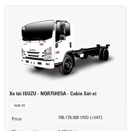
Xe tải ISUZU - NQR75HE5A - Cabin Sát-xi
NQR-E5
796.176.000 VND (+VAT)
Price