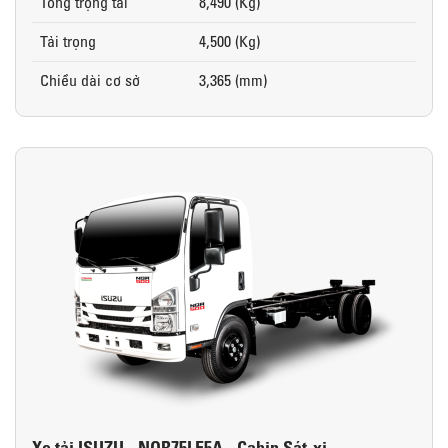
Tổng trọng tải
8,490 (Kg)
Tải trọng
4,500 (Kg)
Chiều dài cơ sở
3,365 (mm)
Xe tải ISUZU - NQR75LE5A - Cabin Sát-xi