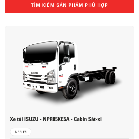
TÌM KIẾM SẢN PHẨM PHÙ HỢP
Xe tải ISUZU - NPR85KE5A - Cabin Sát-xi
NPR-E5