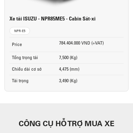
Xe tải ISUZU - NPR85ME5 - Cabin Sát-xi
NPR-E5
784.404.000 VND (+VAT)
Price
Tổng trọng tải
7,500 (Kg)
Chiều dài cơ sở
4,475 (mm)
Tải trọng
3,490 (Kg)
CÔNG CỤ HỖ TRỢ MUA XE