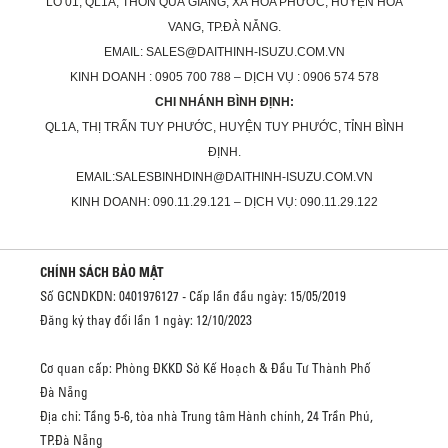
LÔ 01, QL1A, THÔN QUÁ GIÁNG, XÃ HÒA PHƯỚC, HUYỆN HÒA
VANG, TP.ĐÀ NẴNG.
EMAIL: SALES@DAITHINH-ISUZU.COM.VN
KINH DOANH : 0905 700 788 – DỊCH VỤ : 0906 574 578
CHI NHÁNH BÌNH ĐỊNH:
QL1A, THỊ TRẤN TUY PHƯỚC, HUYỆN TUY PHƯỚC, TỈNH BÌNH
ĐỊNH.
EMAIL:SALESBINHDINH@DAITHINH-ISUZU.COM.VN
KINH DOANH: 090.11.29.121 – DỊCH VỤ: 090.11.29.122
CHÍNH SÁCH BẢO MẬT
Số GCNDKDN: 0401976127 - Cấp lần đầu ngày: 15/05/2019
Đăng ký thay đổi lần 1 ngày: 12/10/2023
Cơ quan cấp: Phòng ĐKKD Sở Kế Hoạch & Đầu Tư Thành Phố
Đà Nẵng
Địa chỉ: Tầng 5-6, tòa nhà Trung tâm Hành chính, 24 Trần Phú,
TP.Đà Nẵng