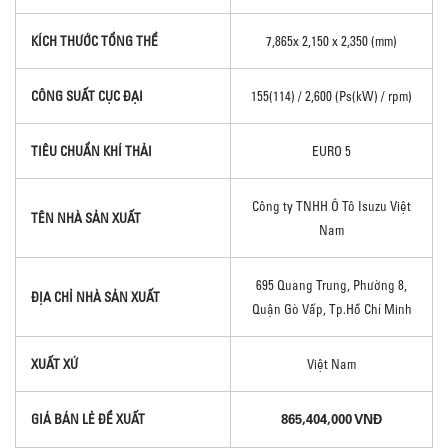
KÍCH THƯỚC TỔNG THỂ
7,865x 2,150 x 2,350 (mm)
CÔNG SUẤT CỰC ĐẠI
155(114) / 2,600 (Ps(kW) / rpm)
TIÊU CHUẨN KHÍ THẢI
EURO 5
Công ty TNHH Ô Tô Isuzu Việt
TÊN NHÀ SẢN XUẤT
Nam
695 Quang Trung, Phường 8,
ĐỊA CHỈ NHÀ SẢN XUẤT
Quận Gò Vấp, Tp.Hồ Chí Minh
XUẤT XỨ
Việt Nam
865,404,000 VNĐ
GIÁ BÁN LẺ ĐỀ XUẤT