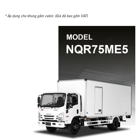
* Áp dụng cho khung gầm cabin. (Giá đã bao gồm VAT)