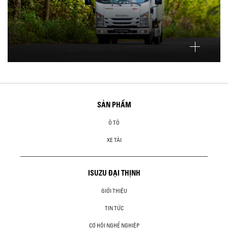
SẢN PHẨM
Ô TÔ
XE TẢI
ISUZU ĐẠI THỊNH
GIỚI THIỆU
TIN TỨC
CƠ HỘI NGHỀ NGHIỆP