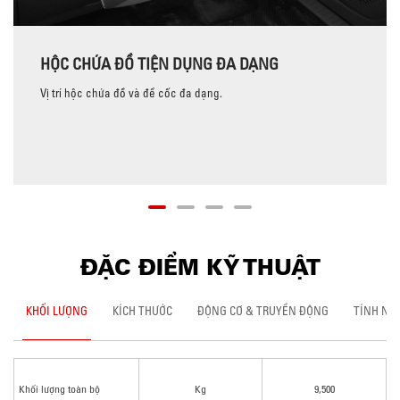
HỘC CHỨA ĐỒ TIỆN DỤNG ĐA DẠNG
Vị trí hộc chứa đồ và để cốc đa dạng.
ĐẶC ĐIỂM KỸ THUẬT
KHỐI LƯỢNG
KÍCH THƯỚC
ĐỘNG CƠ & TRUYỀN ĐỘNG
TÍNH NĂ
Khối lượng toàn bộ
Kg
9,500