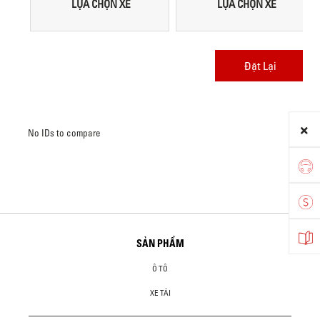
LỰA CHỌN XE
LỰA CHỌN XE
Đặt Lại
No IDs to compare
SẢN PHẨM
Ô TÔ
XE TẢI