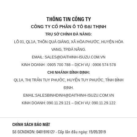
THÔNG TIN CÔNG TY
CÔNG TY CỔ PHẦN Ô TÔ ĐẠI THỊNH
TRỤ SỞ CHÍNH ĐÀ NẴNG:
LÔ 01, QL1A, THÔN QUÁ GIÁNG, XÃ HÒA PHƯỚC, HUYỆN HÒA
VANG, TP.ĐÀ NẴNG.
EMAIL: SALES@DAITHINH-ISUZU.COM.VN
KINH DOANH : 0905 700 788 – DỊCH VỤ : 0906 574 578
CHI NHÁNH BÌNH ĐỊNH:
QL1A, THỊ TRẤN TUY PHƯỚC, HUYỆN TUY PHƯỚC, TỈNH BÌNH
ĐỊNH.
EMAIL:SALESBINHDINH@DAITHINH-ISUZU.COM.VN
KINH DOANH: 090.11.29.121 – DỊCH VỤ: 090.11.29.122
CHÍNH SÁCH BẢO MẬT
Số GCNDKDN: 0401976127 - Cấp lần đầu ngày: 15/05/2019