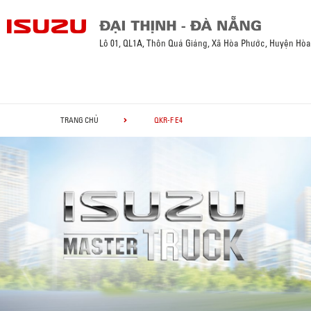
Lô 01, QL1A, Thôn Quá Giáng, Xã Hòa Phước, Huyện Hò
TRANG CHỦ
QKR-F E4