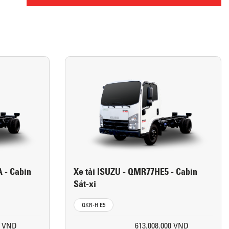
 - Cabin
Xe tải ISUZU - QMR77HE5 - Cabin
Sát-xi
QKR-H E5
0 VND
613.008.000 VND