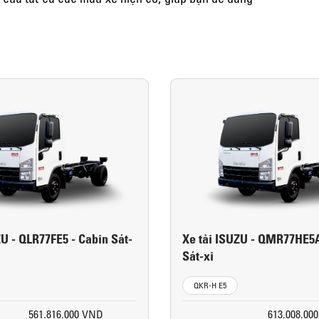
ZU - QLR77FE5 - Cabin Sát-
Xe tải ISUZU - QMR77HE5A
Sát-xi
QKR-H E5
561.816.000 VND
613.008.00