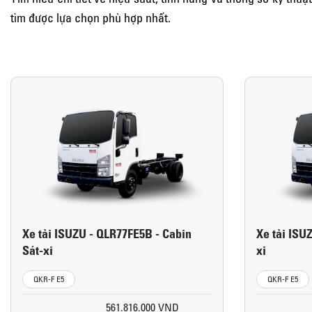
tìm được lựa chọn phù hợp nhất.
Xe tải ISUZU - QLR77FE5B - Cabin
Xe tải ISU
Sát-xi
xi
QKR-F E5
QKR-F E5
561.816.000 VND