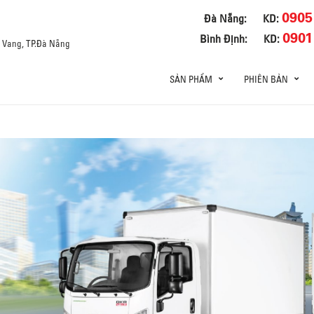
0905
Đà Nẵng:
KD:
0901
Bình Định:
KD:
a Vang, TP.Đà Nẵng
SẢN PHẨM
PHIÊN BẢN