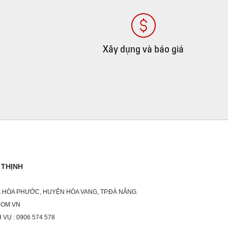
Xây dựng và báo giá
 THỊNH
XÃ HÒA PHƯỚC, HUYỆN HÒA VANG, TP.ĐÀ NẴNG.
COM.VN
 VỤ : 0906 574 578