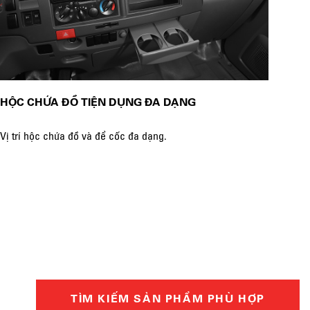
HỘC CHỨA ĐỒ TIỆN DỤNG ĐA DẠNG
CỤM
Vị trí hộc chứa đồ và để cốc đa dạng.
Cụm 
TÌM KIẾM SẢN PHẨM PHÙ HỢP