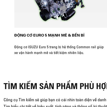
ĐỘNG CƠ EURO 5 MẠNH MẼ & BỀN BỈ
Động cơ ISUZU Euro 5 trang bị hệ thống Common rail giúp
xe vận hành mạnh mẽ và tiết kiệm nhiên liệu.
TÌM KIẾM SẢN PHẨM PHÙ HỢ
Công cụ Tìm kiếm sẽ giúp bạn có cái nhìn toàn diện về da
Tìm hiểu chi tiết về hiệu suất, tính năng và thông số kỹ thu