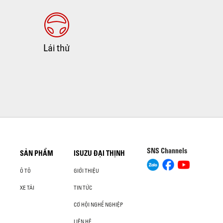
Lái thử
SNS Channels
SẢN PHẨM
ISUZU ĐẠI THỊNH
Ô TÔ
GIỚI THIỆU
XE TẢI
TIN TỨC
CƠ HỘI NGHỀ NGHIỆP
LIÊN HỆ