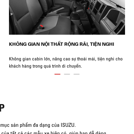
KHÔNG GIAN NỘI THẤT RỘNG RÃI, TIỆN NGHI
Không gian cabin lớn, nâng cao sự thoải mái, tiện nghi cho
khách hàng trong quá trình di chuyển.
P
nh mục sản phẩm đa dạng của ISUZU.
ật của tất cả các mẫu xe hiện có, giúp bạn dễ dàng