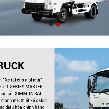
RUCK
h “Xe tải cho mọi nhà”
ISUZU Q-SERIES MASTER
: động cơ COMMON RAIL
 mạnh mẽ; thiết kế cabin
hống điều hòa chính hãng