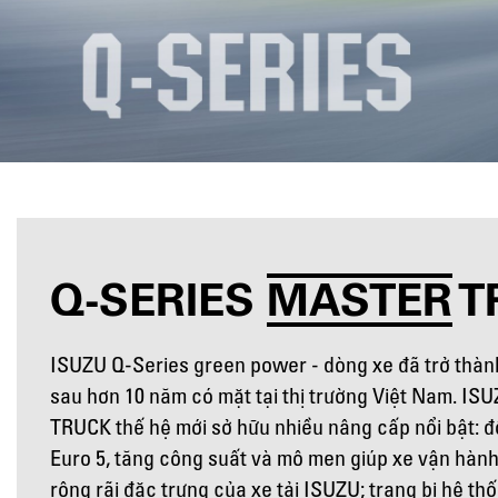
Q-SERIES
MASTER
T
ISUZU Q-Series green power - dòng xe đã trở thàn
sau hơn 10 năm có mặt tại thị trường Việt Nam. 
TRUCK thế hệ mới sở hữu nhiều nâng cấp nổi bật
Euro 5, tăng công suất và mô men giúp xe vận hành
rộng rãi đặc trưng của xe tải ISUZU; trang bị hệ t