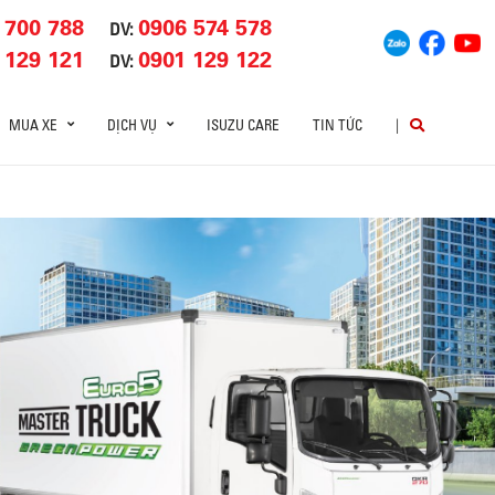
 700 788
0906 574 578
DV:
 129 121
0901 129 122
DV:
MUA XE
DỊCH VỤ
ISUZU CARE
TIN TỨC
|