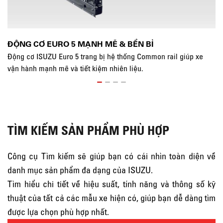
ĐỘNG CƠ EURO 5 MẠNH MẼ & BỀN BỈ
K
Động cơ ISUZU Euro 5 trang bị hệ thống Common rail giúp xe
Kh
vận hành mạnh mẽ và tiết kiệm nhiên liệu.
kh
TÌM KIẾM SẢN PHẨM PHÙ HỢP
Công cụ Tìm kiếm sẽ giúp bạn có cái nhìn toàn diện về
danh mục sản phẩm đa dạng của ISUZU.
Tìm hiểu chi tiết về hiệu suất, tính năng và thông số kỹ
thuật của tất cả các mẫu xe hiện có, giúp bạn dễ dàng tìm
được lựa chọn phù hợp nhất.