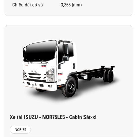
Chiều dài cơ sở
3,365 (mm)
Xe tải ISUZU - NQR75LE5 - Cabin Sát-xi
NQR-E5