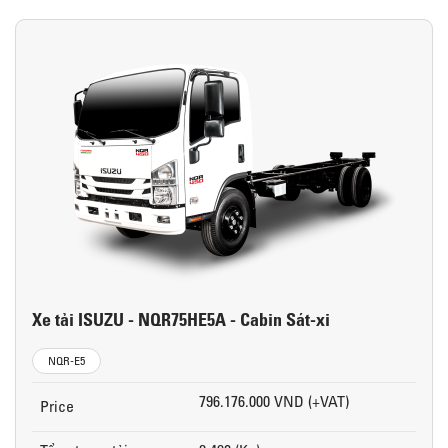
Xe tải ISUZU - NQR75HE5A - Cabin Sát-xi
NQR-E5
796.176.000 VND (+VAT)
Price