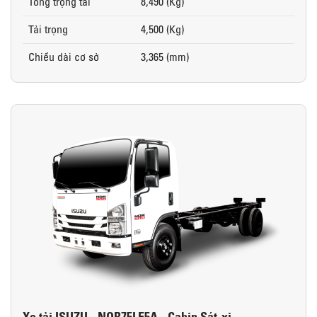
Tổng trọng tải
8,490 (Kg)
Tải trọng
4,500 (Kg)
Chiều dài cơ sở
3,365 (mm)
Xe tải ISUZU - NQR75LE5A - Cabin Sát-xi