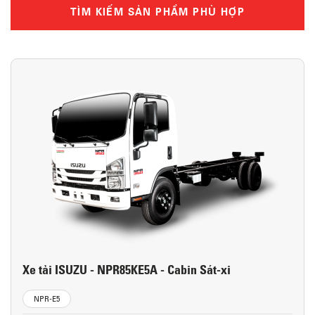
TÌM KIẾM SẢN PHẨM PHÙ HỢP
Xe tải ISUZU - NPR85KE5A - Cabin Sát-xi
NPR-E5