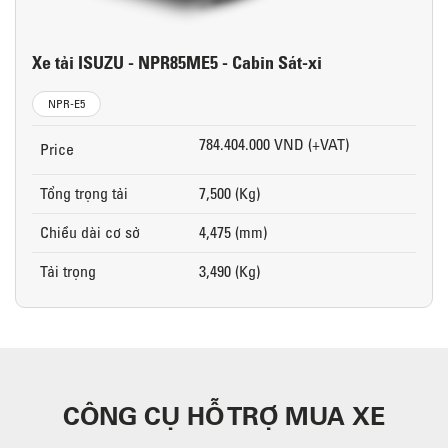
Xe tải ISUZU - NPR85ME5 - Cabin Sát-xi
NPR-E5
784.404.000 VND (+VAT)
Price
Tổng trọng tải
7,500 (Kg)
Chiều dài cơ sở
4,475 (mm)
Tải trọng
3,490 (Kg)
CÔNG CỤ HỖ TRỢ MUA XE