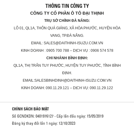
THÔNG TIN CÔNG TY
CÔNG TY CỔ PHẦN Ô TÔ ĐẠI THỊNH
TRỤ SỞ CHÍNH ĐÀ NẴNG:
LÔ 01, QL1A, THÔN QUÁ GIÁNG, XÃ HÒA PHƯỚC, HUYỆN HÒA
VANG, TP.ĐÀ NẴNG.
EMAIL: SALES@DAITHINH-ISUZU.COM.VN
KINH DOANH : 0905 700 788 – DỊCH VỤ : 0906 574 578
CHI NHÁNH BÌNH ĐỊNH:
QL1A, THỊ TRẤN TUY PHƯỚC, HUYỆN TUY PHƯỚC, TỈNH BÌNH
ĐỊNH.
EMAIL:SALESBINHDINH@DAITHINH-ISUZU.COM.VN
KINH DOANH: 090.11.29.121 – DỊCH VỤ: 090.11.29.122
CHÍNH SÁCH BẢO MẬT
Số GCNDKDN: 0401976127 - Cấp lần đầu ngày: 15/05/2019
Đăng ký thay đổi lần 1 ngày: 12/10/2023